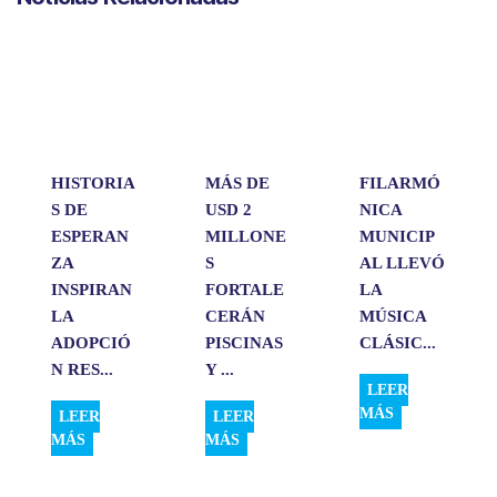
t
e
k
i
p
s
b
e
l
a
A
o
d
r
p
o
I
t
p
k
n
i
r
HISTORIA
MÁS DE
FILARMÓ
S DE
USD 2
NICA
ESPERAN
MILLONE
MUNICIP
ZA
S
AL LLEVÓ
INSPIRAN
FORTALE
LA
LA
CERÁN
MÚSICA
ADOPCIÓ
PISCINAS
CLÁSIC...
N RES...
Y ...
LEER
MÁS
LEER
LEER
MÁS
MÁS