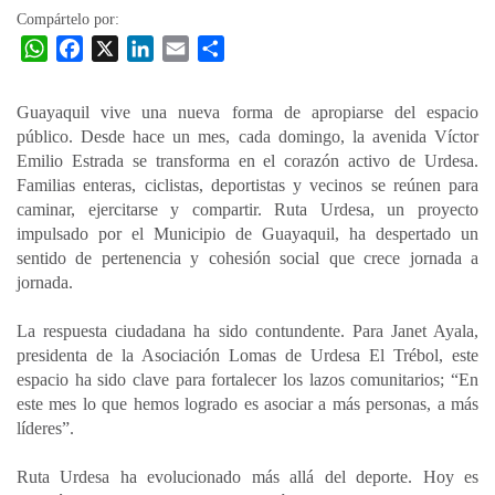
Compártelo por:
W
F
X
L
E
C
h
a
i
m
o
a
c
n
a
m
Guayaquil vive una nueva forma de apropiarse del espacio
t
e
k
i
p
público. Desde hace un mes, cada domingo, la avenida Víctor
s
b
e
l
a
Emilio Estrada se transforma en el corazón activo de Urdesa.
A
o
d
r
Familias enteras, ciclistas, deportistas y vecinos se reúnen para
p
o
I
t
caminar, ejercitarse y compartir. Ruta Urdesa, un proyecto
impulsado por el Municipio de Guayaquil, ha despertado un
p
k
n
i
sentido de pertenencia y cohesión social que crece jornada a
r
jornada.
La respuesta ciudadana ha sido contundente. Para Janet Ayala,
presidenta de la Asociación Lomas de Urdesa El Trébol, este
espacio ha sido clave para fortalecer los lazos comunitarios; “En
este mes lo que hemos logrado es asociar a más personas, a más
líderes”.
Ruta Urdesa ha evolucionado más allá del deporte. Hoy es