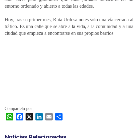
entorno ordenado y abierto a todas las edades.
Hoy, tras su primer mes, Ruta Urdesa no es solo una vía cerrada al
tráfico. Es una calle que se abre a la vida, a la comunidad y a una
ciudad que empieza a encontrarse en sus propios barrios.
Compártelo por:
W
F
X
L
E
C
h
a
i
m
o
a
c
n
a
m
Noticias Relacionadas