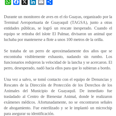
W
F
X
L
E
C
h
a
i
m
o
a
c
n
a
m
Durante un monitoreo de aves en el río Guayas, organizado por la
t
e
k
i
p
Terminal Aeroportuaria de Guayaquil (TAGSA), junto a otras
s
b
e
l
a
entidades públicas, se logró un rescate inesperado. Cuando el
A
o
d
r
equipo se retiraba del islote El Palmar, divisaron un animal que
p
o
I
t
luchaba por mantenerse a flote a unos 100 metros de la orilla.
p
k
n
i
Se trataba de un perro de aproximadamente dos años que se
r
encontraba visiblemente exhausto, nadando sin rumbo. Los
funcionarios redujeron la velocidad de la lancha y se acercaron. El
perro, desesperado, nadó hacia ellos para que lo subieran a bordo.
Una vez a salvo, se tomó contacto con el equipo de Denuncias y
Rescates de la Dirección de Protección de los Derechos de los
Animales del Municipio de Guayaquil. De inmediato fue
trasladado al Centro de Bienestar Animal, donde le realizaron
exámenes médicos. Afortunadamente, no se encontraron señales
de ahogamiento. Fue esterilizado y se le implantó un microchip
para asegurar su identificación.