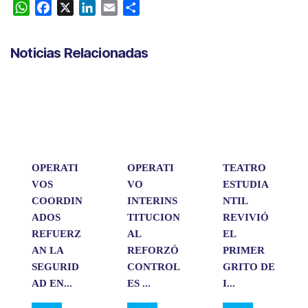
W
F
X
L
E
C
h
a
i
m
o
a
c
n
a
m
Noticias Relacionadas
t
e
k
i
p
s
b
e
l
a
A
o
d
r
p
o
I
t
p
k
n
i
r
OPERATI
OPERATI
TEATRO
VOS
VO
ESTUDIA
COORDIN
INTERINS
NTIL
ADOS
TITUCION
REVIVIÓ
REFUERZ
AL
EL
AN LA
REFORZÓ
PRIMER
SEGURID
CONTROL
GRITO DE
AD EN...
ES ...
I...