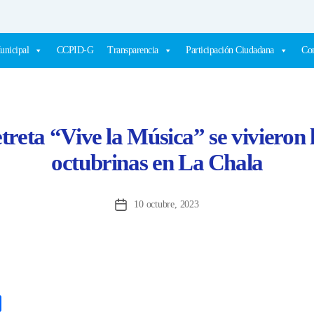
unicipal
CCPID-G
Transparencia
Participación Ciudadana
Com
treta “Vive la Música” se vivieron l
octubrinas en La Chala
10 octubre, 2023
Fecha
de
la
entrada
C