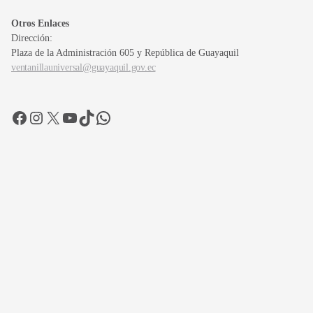
Otros Enlaces
Dirección:
Plaza de la Administración 605 y República de Guayaquil
ventanillauniversal@guayaquil.gov.ec
Facebook
Instagram
X
YouTube
TikTok
WhatsApp