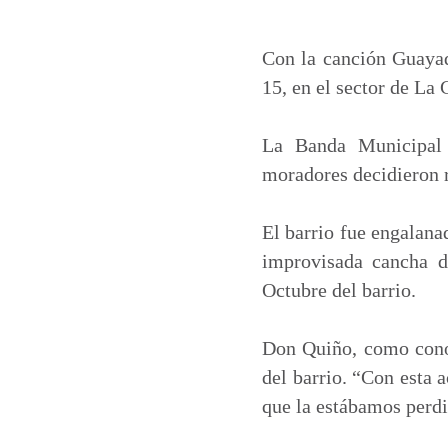
h
a
i
m
a
c
n
a
t
e
k
i
Con la canción Guayaq
s
b
e
l
15, en el sector de La 
A
o
d
p
o
I
La Banda Municipal 
p
k
n
moradores decidieron r
El barrio fue engalana
improvisada cancha de
Octubre del barrio.
Don Quiño, como conoc
del barrio. “Con esta 
que la estábamos perdi