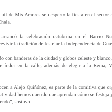
o
m
p
uil de Mis Amores se despertó la fiesta en el sector
a
Chala.
r
t
arrancó la celebración octubrina en el Barrio Nu
i
evivir la tradición de festejar la Independencia de Gua
r
do con banderas de la ciudad y globos celeste y blanco
 índor en la calle, además de elegir a la Reina, Vi
en a Alejo Quiñónez, es parte de la comitiva que org
actividad hemos querido que aprendan cómo se festeja y
endo”, sostuvo.