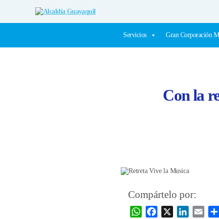
Alcaldía
Guayaquil
Servicios
Gran Corporación M
Con la re
Compártelo por:
W
F
X
L
E