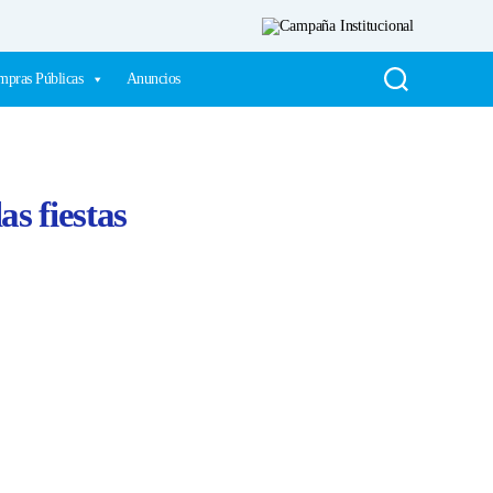
pras Públicas
Anuncios
as fiestas