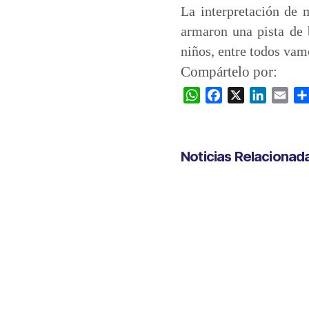
La interpretación de 
armaron una pista de 
niños, entre todos vamo
Compártelo por:
W
F
X
L
E
h
a
i
m
a
c
n
a
t
e
k
i
Noticias Relacionad
s
b
e
l
A
o
d
p
o
I
p
k
n