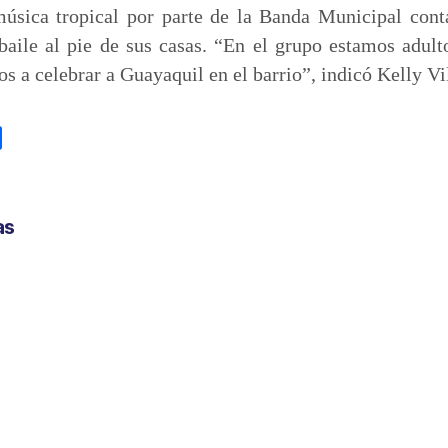
música tropical por parte de la Banda Municipal cont
baile al pie de sus casas. “En el grupo estamos adult
s a celebrar a Guayaquil en el barrio”, indicó Kelly Vil
C
o
m
p
as
a
r
t
i
r