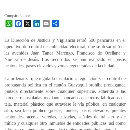
la
entrada
Compártelo por:
W
F
X
L
E
C
h
a
i
m
o
a
c
n
a
m
La Dirección de Justicia y Vigilancia retiró 500 pancartas en el
t
e
k
i
p
operativo de control de publicidad electoral, que se desarrolló en
s
b
e
l
a
las avenidas Juan Tanca Marengo, Francisco de Orellana y
A
o
d
r
Narcisa de Jesús. Los recorridos se han realizado en pasos
p
o
I
t
peatonales, pasos elevados y zonas regeneradas de la ciudad.
p
k
n
i
La ordenanza que regula la instalación, regulación y el control de
r
propaganda política en el cantón Guayaquil prohíbe propaganda
pintada directamente sobre cualquier superficie, adherida a las
paredes o instaladas mediante pancartas o letreros fabricados en
tela, material plástico que atraviese la vía pública, en cualquier
sitio, sea bien público (postes, túneles, pasos elevados, puentes
peatonales, aceras, veredas, calzadas, señales de tránsito y de
tráfico y cualquier otro inmueble de entidades públicas, así como
árboles o palmeras ornamentales) o bien privado de la ciudad.