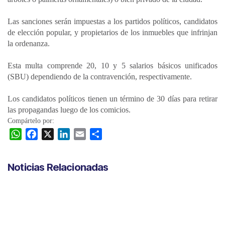
Las sanciones serán impuestas a los partidos políticos, candidatos
de elección popular, y propietarios de los inmuebles que infrinjan
la ordenanza.
Esta multa comprende 20, 10 y 5 salarios básicos unificados
(SBU) dependiendo de la contravención, respectivamente.
Los candidatos políticos tienen un término de 30 días para retirar
las propagandas luego de los comicios.
Compártelo por:
W
F
X
L
E
C
h
a
i
m
o
a
c
n
a
m
Noticias Relacionadas
t
e
k
i
p
s
b
e
l
a
A
o
d
r
p
o
I
t
p
k
n
i