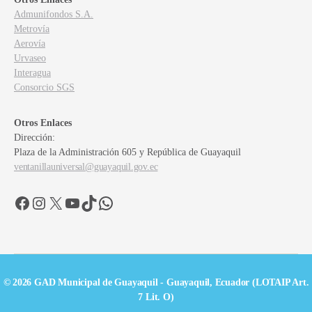
Admunifondos S.A.
Metrovía
Aerovía
Urvaseo
Interagua
Consorcio SGS
Otros Enlaces
Dirección:
Plaza de la Administración 605 y República de Guayaquil
ventanillauniversal@guayaquil.gov.ec
Facebook
Instagram
X
YouTube
TikTok
WhatsApp
© 2026 GAD Municipal de Guayaquil - Guayaquil, Ecuador (LOTAIP Art.
7 Lit. O)