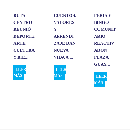
r
RUTA
CUENTOS,
FERIA Y
CENTRO
VALORES
BINGO
REUNIÓ
Y
COMUNIT
DEPORTE,
APRENDI
ARIO
ARTE,
ZAJE DAN
REACTIV
CULTURA
NUEVA
ARON
Y BIE...
VIDA A ...
PLAZA
GUAY...
LEER
LEER
MÁS
MÁS
LEER
MÁS