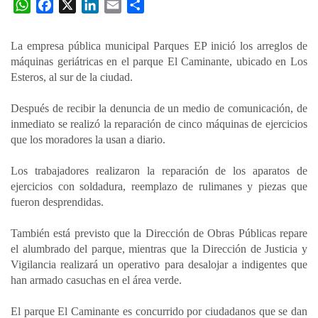
W
F
X
L
E
C
h
a
i
m
o
a
c
n
a
m
La empresa pública municipal Parques EP inició los arreglos de
t
e
k
i
p
máquinas geriátricas en el parque El Caminante, ubicado en Los
s
b
e
l
a
Esteros, al sur de la ciudad.
A
o
d
r
p
o
I
t
Después de recibir la denuncia de un medio de comunicación, de
inmediato se realizó la reparación de cinco máquinas de ejercicios
p
k
n
i
que los moradores la usan a diario.
r
Los trabajadores realizaron la reparación de los aparatos de
ejercicios con soldadura, reemplazo de rulimanes y piezas que
fueron desprendidas.
También está previsto que la Dirección de Obras Públicas repare
el alumbrado del parque, mientras que la Dirección de Justicia y
Vigilancia realizará un operativo para desalojar a indigentes que
han armado casuchas en el área verde.
El parque El Caminante es concurrido por ciudadanos que se dan