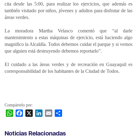
cita desde las 5:00, para realizar los ejercicios, que además es
también visitado por niños, jóvenes y adultos para disfrutar de las
áreas verdes.
La moradora Martha Velasco comentó que “al darle
mantenimiento a estas máquinas de ejercicio, está haciendo algo
magnifico la Alcaldía. Todos debemos cuidar el parque y si vemos
que alguien está destruyendo debemos reportarlo”.
El cuidado a las áreas verdes y de recreación en Guayaquil es
corresponsabilidad de los habitantes de la Ciudad de Todos.
Compártelo por:
W
F
X
L
E
C
h
a
i
m
o
a
c
n
a
m
Noticias Relacionadas
t
e
k
i
p