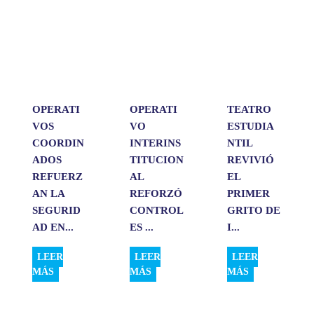
s
b
e
l
a
A
o
d
r
p
o
I
t
p
k
n
i
r
OPERATI
OPERATI
TEATRO
VOS
VO
ESTUDIA
COORDIN
INTERINS
NTIL
ADOS
TITUCION
REVIVIÓ
REFUERZ
AL
EL
AN LA
REFORZÓ
PRIMER
SEGURID
CONTROL
GRITO DE
AD EN...
ES ...
I...
LEER
LEER
LEER
MÁS
MÁS
MÁS