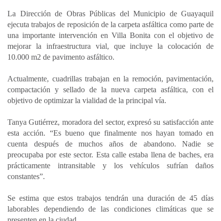
a
c
n
a
m
La Dirección de Obras Públicas del Municipio de Guayaquil
t
e
k
i
p
ejecuta trabajos de reposición de la carpeta asfáltica como parte de
s
b
e
l
a
una importante intervención en Villa Bonita con el objetivo de
A
o
d
r
mejorar la infraestructura vial, que incluye la colocación de
p
o
I
t
10.000 m2 de pavimento asfáltico.
p
k
n
i
Actualmente, cuadrillas trabajan en la remoción, pavimentación,
r
compactación y sellado de la nueva carpeta asfáltica, con el
objetivo de optimizar la vialidad de la principal vía.
Tanya Gutiérrez, moradora del sector, expresó su satisfacción ante
esta acción. “Es bueno que finalmente nos hayan tomado en
cuenta después de muchos años de abandono. Nadie se
preocupaba por este sector. Esta calle estaba llena de baches, era
prácticamente intransitable y los vehículos sufrían daños
constantes”.
Se estima que estos trabajos tendrán una duración de 45 días
laborables dependiendo de las condiciones climáticas que se
presenten en la ciudad.