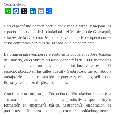
Compártelo por:
W
F
X
L
E
C
h
a
i
m
o
a
c
n
a
m
Con el propósito de fortalecer la convivencia barrial y mejorar los
t
e
k
i
p
espacios al servicio de la ciudadanía, el Municipio de Guayaquil,
s
b
e
l
a
a través de la Dirección Administrativa, inició la recuperación de
A
o
d
r
casas comunales con más de 30 años de funcionamiento.
p
o
I
t
La primera intervención se ejecutó en la cooperativa José Joaquín
p
k
n
i
de Olmedo, en el Suburbio Oeste, donde más de 1.000 moradores
r
cuentan ahora con una casa comunal totalmente renovada. El
espacio, ubicado en las calles Suscal y Santa Rosa, fue sometido a
trabajos de pintura, reparación de puertas y ventanas, sellado de
fisuras y reemplazo de piezas sanitarias.
Gracias a estas mejoras, la Dirección de Vinculación retomó esta
semana los talleres de habilidades productivas, que incluyen
formación en enfermería básica, gastronomía, elaboración de
productos de limpieza, maquillaje, coctelería, soldadura, trenzas