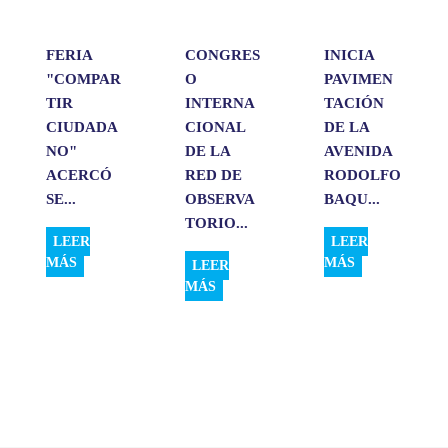
r
FERIA
CONGRES
INICIA
"COMPAR
O
PAVIMEN
TIR
INTERNA
TACIÓN
CIUDADA
CIONAL
DE LA
NO"
DE LA
AVENIDA
ACERCÓ
RED DE
RODOLFO
SE...
OBSERVA
BAQU...
TORIO...
LEER
LEER
MÁS
MÁS
LEER
MÁS