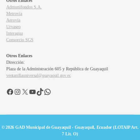
Otros Enlaces
Admunifondos S.A.
Metrovía
Aerovía
Urvaseo
Interagua
Consorcio SGS
Otros Enlaces
Dirección:
Plaza de la Administración 605 y República de Guayaquil
ventanillauniversal@guayaquil.gov.ec
Facebook
Instagram
X
YouTube
TikTok
WhatsApp
© 2026 GAD Municipal de Guayaquil - Guayaquil, Ecuador (LOTAIP Art.
7 Lit. O)