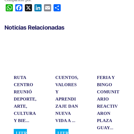
W
F
X
L
E
C
h
a
i
m
o
a
c
n
a
m
Noticias Relacionadas
t
e
k
i
p
s
b
e
l
a
A
o
d
r
p
o
I
t
p
k
n
i
r
RUTA
CUENTOS,
FERIA Y
CENTRO
VALORES
BINGO
REUNIÓ
Y
COMUNIT
DEPORTE,
APRENDI
ARIO
ARTE,
ZAJE DAN
REACTIV
CULTURA
NUEVA
ARON
Y BIE...
VIDA A ...
PLAZA
GUAY...
LEER
LEER