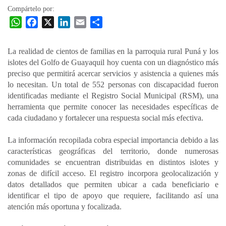
Compártelo por:
W
F
X
L
E
C
h
a
i
m
o
a
c
n
a
m
La realidad de cientos de familias en la parroquia rural Puná y los
t
e
k
i
p
islotes del Golfo de Guayaquil hoy cuenta con un diagnóstico más
s
b
e
l
a
preciso que permitirá acercar servicios y asistencia a quienes más
A
o
d
r
lo necesitan. Un total de 552 personas con discapacidad fueron
p
o
I
t
identificadas mediante el Registro Social Municipal (RSM), una
herramienta que permite conocer las necesidades específicas de
p
k
n
i
cada ciudadano y fortalecer una respuesta social más efectiva.
r
La información recopilada cobra especial importancia debido a las
características geográficas del territorio, donde numerosas
comunidades se encuentran distribuidas en distintos islotes y
zonas de difícil acceso. El registro incorpora geolocalización y
datos detallados que permiten ubicar a cada beneficiario e
identificar el tipo de apoyo que requiere, facilitando así una
atención más oportuna y focalizada.