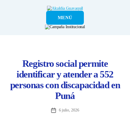
Alcaldía
MENÚ
Guayaquil
Registro social permite
identificar y atender a 552
personas con discapacidad en
Puná
6 julio, 2026
Fecha
de
la
entrada