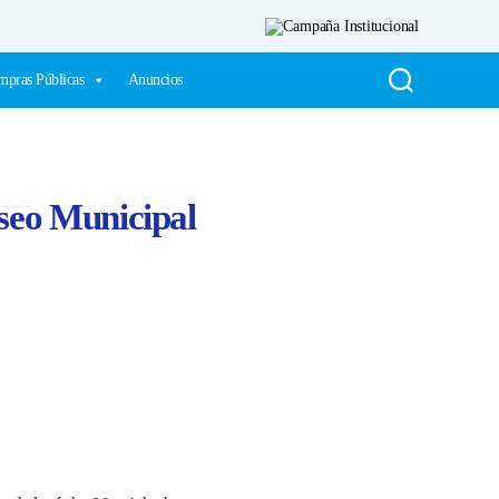
pras Públicas
Anuncios
useo Municipal