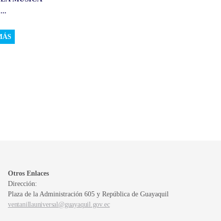
..
MÁS
Otros Enlaces
Dirección:
Plaza de la Administración 605 y República de Guayaquil
ventanillauniversal@guayaquil.gov.ec