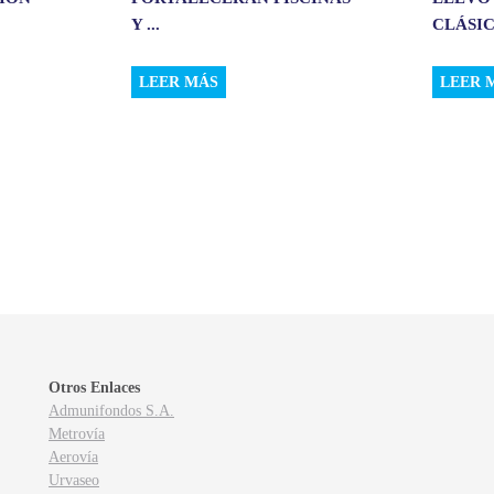
Y ...
CLÁSIC.
LEER MÁS
LEER 
Otros Enlaces
Admunifondos S.A.
Metrovía
Aerovía
Urvaseo