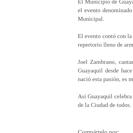
t
e
k
i
El Municipio de Guayaq
s
b
e
l
el evento denominado 
A
o
d
Municipal.
p
o
I
p
k
n
El evento contó con la
repertorio lleno de arm
Joel Zambrano, canta
Guayaquil desde hace
nació esta pasión, es m
Así Guayaquil celebra 
de la Ciudad de todos.
Compártelo por: