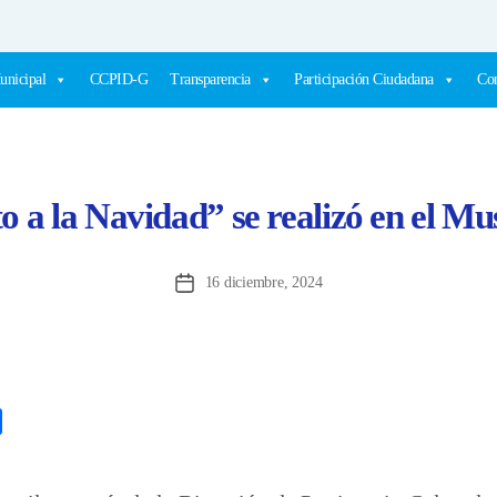
unicipal
CCPID-G
Transparencia
Participación Ciudadana
Com
o a la Navidad” se realizó en el M
16 diciembre, 2024
Fecha
de
la
entrada
C
o
m