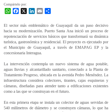
Compártelo por:
W
F
X
L
E
C
h
a
i
m
o
a
c
n
a
m
El sector más emblemático de Guayaquil da un paso decisivo
t
e
k
i
p
hacia su modernización. Puerto Santa Ana inició un proceso de
s
b
e
l
a
repotenciación de servicios básicos que transformará su dinámica
A
o
d
r
turística, gastronómica y residencial. El proyecto es ejecutado por
p
o
I
t
el Municipio de Guayaquil, a través de EMAPAG EP y la
concesionaria Interagua.
p
k
n
i
r
La intervención contempla un nuevo sistema de agua potable,
aguas lluvias y alcantarillado sanitario, conectado a la Planta de
Tratamiento Progreso, ubicada en la avenida Pedro Menéndez. La
infraestructura considera colectores, tirantes, cajas esquineras y
cámaras, diseñadas para atender tanto a edificaciones existentes
como a las que se construyan en el futuro.
En esta primera etapa se instala un colector de aguas servidas de
540 milímetros de diámetro y se construyen cámaras, lo que ha