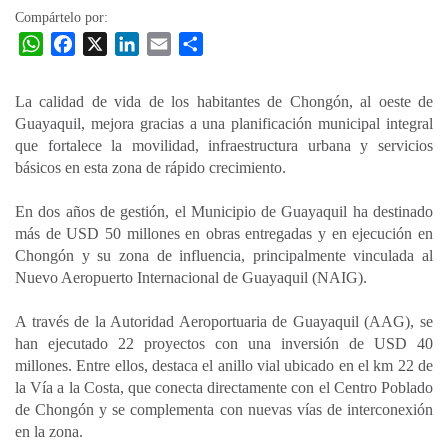
Compártelo por:
W
F
X
L
E
C
h
a
i
m
o
a
c
n
a
m
La calidad de vida de los habitantes de Chongón, al oeste de
t
e
k
i
p
Guayaquil, mejora gracias a una planificación municipal integral
s
b
e
l
a
que fortalece la movilidad, infraestructura urbana y servicios
A
o
d
r
básicos en esta zona de rápido crecimiento.
p
o
I
t
En dos años de gestión, el Municipio de Guayaquil ha destinado
p
k
n
i
más de USD 50 millones en obras entregadas y en ejecución en
r
Chongón y su zona de influencia, principalmente vinculada al
Nuevo Aeropuerto Internacional de Guayaquil (NAIG).
A través de la Autoridad Aeroportuaria de Guayaquil (AAG), se
han ejecutado 22 proyectos con una inversión de USD 40
millones. Entre ellos, destaca el anillo vial ubicado en el km 22 de
la Vía a la Costa, que conecta directamente con el Centro Poblado
de Chongón y se complementa con nuevas vías de interconexión
en la zona.