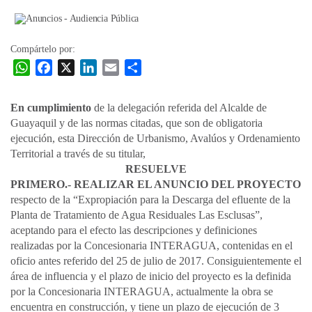
la
entrada
Compártelo por:
W
F
X
L
E
C
h
a
i
m
o
a
c
n
a
m
En cumplimiento
de la delegación referida del Alcalde de
t
e
k
i
p
Guayaquil y de las normas citadas, que son de obligatoria
s
b
e
l
a
ejecución, esta Dirección de Urbanismo, Avalúos y Ordenamiento
A
o
d
r
Territorial a través de su titular,
p
o
I
t
RESUELVE
PRIMERO.- REALIZAR EL ANUNCIO DEL PROYECTO
p
k
n
i
respecto de la “Expropiación para la Descarga del efluente de la
r
Planta de Tratamiento de Agua Residuales Las Esclusas”,
aceptando para el efecto las descripciones y definiciones
realizadas por la Concesionaria INTERAGUA, contenidas en el
oficio antes referido del 25 de julio de 2017. Consiguientemente el
área de influencia y el plazo de inicio del proyecto es la definida
por la Concesionaria INTERAGUA, actualmente la obra se
encuentra en construcción, y tiene un plazo de ejecución de 3