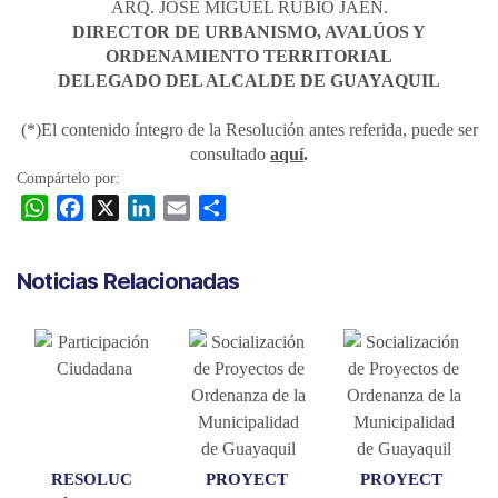
ARQ. JOSÉ MIGUEL RUBIO JAÉN.
DIRECTOR DE URBANISMO, AVALÚOS Y
ORDENAMIENTO TERRITORIAL
DELEGADO DEL ALCALDE DE GUAYAQUIL
(*)El contenido íntegro de la Resolución antes referida, puede ser
consultado
aquí
.
Compártelo por:
W
F
X
L
E
C
h
a
i
m
o
a
c
n
a
m
Noticias Relacionadas
t
e
k
i
p
s
b
e
l
a
A
o
d
r
p
o
I
t
p
k
n
i
r
RESOLUC
PROYECT
PROYECT