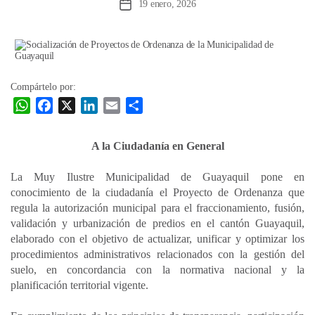
19 enero, 2026
Fecha
de
la
entrada
Compártelo por:
W
F
X
L
E
C
h
a
i
m
o
a
c
n
a
m
A la Ciudadanía en General
t
e
k
i
p
s
b
e
l
a
La Muy Ilustre Municipalidad de Guayaquil pone en
A
o
d
r
conocimiento de la ciudadanía el Proyecto de Ordenanza que
p
o
I
t
regula la autorización municipal para el fraccionamiento, fusión,
validación y urbanización de predios en el cantón Guayaquil,
p
k
n
i
elaborado con el objetivo de actualizar, unificar y optimizar los
r
procedimientos administrativos relacionados con la gestión del
suelo, en concordancia con la normativa nacional y la
planificación territorial vigente.