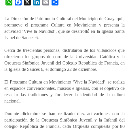
W
F
X
L
E
C
h
a
i
m
o
a
c
n
a
m
La Dirección de Patrimonio Cultural del Municipio de Guayaquil,
t
e
k
i
p
promueve el programa Cultura en Movimiento y presenta la
s
b
e
l
a
actividad ‘Vive la Navidad’, que se desarrolló en la Iglesia Santa
A
o
d
r
Isabel de Sauces 6.
p
o
I
t
Cerca de trescientas personas, disfrutaron de los villancicos que
p
k
n
i
ofrecieron los grupos de coro de la Universidad Católica y la
r
Orquesta Sinfónica Juvenil del Colegio Republica de Francia, en
la Iglesia de Sauces 6, el domingo 22 de diciembre.
El Programa Cultura en Movimiento ‘Vive la Navidad’, se realiza
en espacios convencionales, museos e Iglesias, con el objetivo de
rescatar las tradiciones y fortalecer la identidad de la cultura
nacional.
Durante diciembre se han realizado diez activaciones con la
participación de la Orquesta Sinfónica Juvenil y la Infantil del
colegio República de Francia, cada Orquesta compuesta por 80