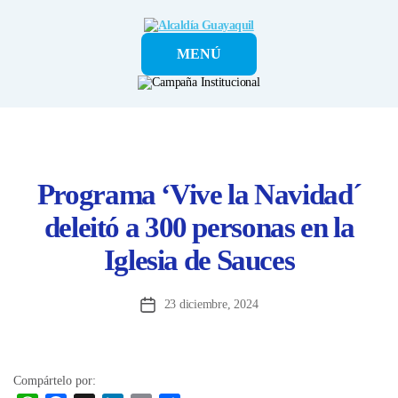
Alcaldía
MENÚ
Guayaquil
Programa ‘Vive la Navidad´
deleitó a 300 personas en la
Iglesia de Sauces
23 diciembre, 2024
Fecha
de
la
entrada
Compártelo por: