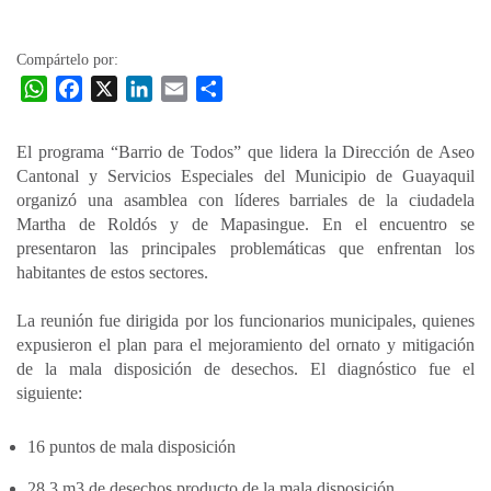
la
entrada
Compártelo por:
W
F
X
L
E
C
h
a
i
m
o
a
c
n
a
m
El programa “Barrio de Todos” que lidera la Dirección de Aseo
t
e
k
i
p
Cantonal y Servicios Especiales del Municipio de Guayaquil
s
b
e
l
a
organizó una asamblea con líderes barriales de la ciudadela
A
o
d
r
Martha de Roldós y de Mapasingue. En el encuentro se
p
o
I
t
presentaron las principales problemáticas que enfrentan los
habitantes de estos sectores.
p
k
n
i
r
La reunión fue dirigida por los funcionarios municipales, quienes
expusieron el plan para el mejoramiento del ornato y mitigación
de la mala disposición de desechos. El diagnóstico fue el
siguiente:
16 puntos de mala disposición
28,3 m3 de desechos producto de la mala disposición