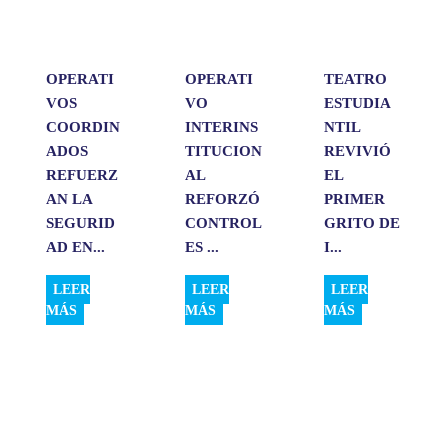
p
k
n
i
r
OPERATI
OPERATI
TEATRO
VOS
VO
ESTUDIA
COORDIN
INTERINS
NTIL
ADOS
TITUCION
REVIVIÓ
REFUERZ
AL
EL
AN LA
REFORZÓ
PRIMER
SEGURID
CONTROL
GRITO DE
AD EN...
ES ...
I...
LEER
LEER
LEER
MÁS
MÁS
MÁS