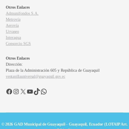
Otros Enlaces
Admunifondos S.A.
Metrovía
Aerovía
Urvaseo
Interagua
Consorcio SGS
Otros Enlaces
Dirección:
Plaza de la Administración 605 y República de Guayaquil
ventanillauniversal@guayaquil.gov.ec
Facebook
Instagram
X
YouTube
TikTok
WhatsApp
© 2026 GAD Municipal de Guayaquil - Guayaquil, Ecuador (LOTAIP Art.