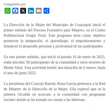
Compártelo por:
W
F
X
L
E
C
h
a
i
m
o
a
c
n
a
m
La Dirección de la Mujer del Municipio de Guayaquil inició el
t
e
k
i
p
primer módulo del Proceso Formativo para Mujeres, en el Centro
s
b
e
l
a
Polifuncional Sergio Toral. Este programa tiene como objetivo
A
o
d
r
promover la integración, el aprendizaje, el empoderamiento y
p
o
I
t
fortalecer el desarrollo personal y profesional de las participantes.
p
k
n
i
En este primer módulo, que inició el pasado 16 de enero de 2025,
r
están inscritas 38 participantes de la comunidad y otros sectores de
Monte Sinaí. Esta actividad tendrá una duración de 6 meses, hasta
el mes de junio 2025.
La presidenta del Concejo Barrial, Rosa García pertenece a la Red
de Mujeres de la Dirección de la Mujer. Ella expresó que es la
primera Alcaldía en acercase a la comunidad con programas
sociales donde se ha tomado en cuenta a las lideresas.