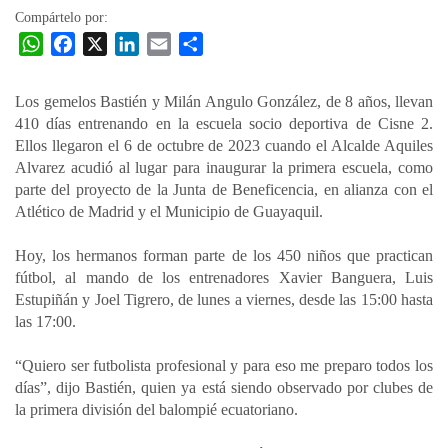
Compártelo por:
W
F
X
L
E
C
h
a
i
m
o
a
c
n
a
m
Los gemelos Bastién y Milán Angulo González, de 8 años, llevan
t
e
k
i
p
410 días entrenando en la escuela socio deportiva de Cisne 2.
s
b
e
l
a
Ellos llegaron el 6 de octubre de 2023 cuando el Alcalde Aquiles
A
o
d
r
Alvarez acudió al lugar para inaugurar la primera escuela, como
p
o
I
t
parte del proyecto de la Junta de Beneficencia, en alianza con el
Atlético de Madrid y el Municipio de Guayaquil.
p
k
n
i
r
Hoy, los hermanos forman parte de los 450 niños que practican
fútbol, al mando de los entrenadores Xavier Banguera, Luis
Estupiñán y Joel Tigrero, de lunes a viernes, desde las 15:00 hasta
las 17:00.
“Quiero ser futbolista profesional y para eso me preparo todos los
días”, dijo Bastién, quien ya está siendo observado por clubes de
la primera división del balompié ecuatoriano.