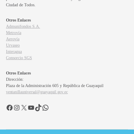
Ciudad de Todos.
Otros Enlaces
Admunifondos S.A.
Metrovía
Aerovía
Urvaseo
Interagua
Consorcio SGS
Otros Enlaces
Dirección:
Plaza de la Administración 605 y República de Guayaquil
ventanillauniversal@guayaquil.gov.ec
Facebook
Instagram
X
YouTube
TikTok
WhatsApp