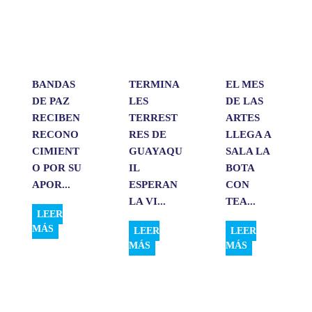
A
o
d
r
p
o
I
t
p
k
n
i
r
BANDAS
TERMINA
EL MES
DE PAZ
LES
DE LAS
RECIBEN
TERREST
ARTES
RECONO
RES DE
LLEGA A
CIMIENT
GUAYAQU
SALA LA
O POR SU
IL
BOTA
APOR...
ESPERAN
CON
LA VI...
TEA...
LEER
MÁS
LEER
LEER
MÁS
MÁS