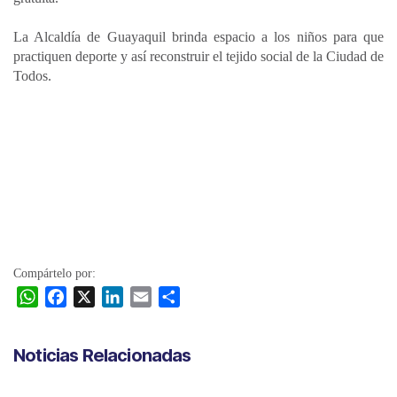
La Alcaldía de Guayaquil brinda espacio a los niños para que
practiquen deporte y así reconstruir el tejido social de la Ciudad de
Todos.
Compártelo por:
W
F
X
L
E
C
h
a
i
m
o
a
c
n
a
m
Noticias Relacionadas
t
e
k
i
p
s
b
e
l
a