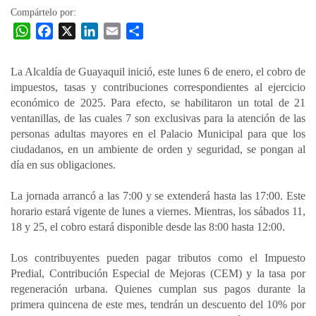
Compártelo por:
W
F
X
L
E
C
h
a
i
m
o
a
c
n
a
m
La Alcaldía de Guayaquil inició, este lunes 6 de enero, el cobro de
t
e
k
i
p
impuestos, tasas y contribuciones correspondientes al ejercicio
s
b
e
l
a
económico de 2025. Para efecto, se habilitaron un total de 21
A
o
d
r
ventanillas, de las cuales 7 son exclusivas para la atención de las
p
o
I
t
personas adultas mayores en el Palacio Municipal para que los
ciudadanos, en un ambiente de orden y seguridad, se pongan al
p
k
n
i
día en sus obligaciones.
r
La jornada arrancó a las 7:00 y se extenderá hasta las 17:00. Este
horario estará vigente de lunes a viernes. Mientras, los sábados 11,
18 y 25, el cobro estará disponible desde las 8:00 hasta 12:00.
Los contribuyentes pueden pagar tributos como el Impuesto
Predial, Contribución Especial de Mejoras (CEM) y la tasa por
regeneración urbana. Quienes cumplan sus pagos durante la
primera quincena de este mes, tendrán un descuento del 10% por