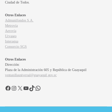
Ciudad de Todos.
Otros Enlaces
Admunifondos S.A.
Metrovía
Aerovía
Urvaseo
Interagua
Consorcio SGS
Otros Enlaces
Dirección:
Plaza de la Administración 605 y República de Guayaquil
ventanillauniversal@guayaquil.gov.ec
Facebook
Instagram
X
YouTube
TikTok
WhatsApp