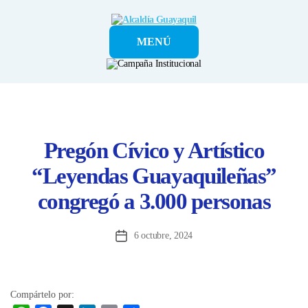
Alcaldía
MENÚ
Guayaquil
Pregón Cívico y Artístico
“Leyendas Guayaquileñas”
congregó a 3.000 personas
6 octubre, 2024
Fecha
de
la
entrada
Compártelo por: