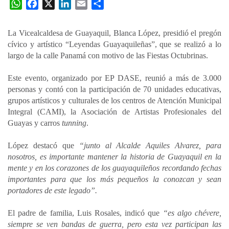
W
F
X
L
E
C
h
a
i
m
o
a
c
n
a
m
La Vicealcaldesa de Guayaquil, Blanca López, presidió el pregón
t
e
k
i
p
cívico y artístico “Leyendas Guayaquileñas”, que se realizó a lo
s
b
e
l
a
largo de la calle Panamá con motivo de las Fiestas Octubrinas.
A
o
d
r
p
o
I
t
Este evento, organizado por EP DASE, reunió a más de 3.000
personas y contó con la participación de 70 unidades educativas,
p
k
n
i
grupos artísticos y culturales de los centros de Atención Municipal
r
Integral (CAMI), la Asociación de Artistas Profesionales del
Guayas y carros
tunning
.
López destacó que
“junto al Alcalde Aquiles Alvarez, para
nosotros, es importante mantener la historia de Guayaquil en la
mente y en los corazones de los guayaquileños recordando fechas
importantes para que los más pequeños la conozcan y sean
portadores de este legado”.
El padre de familia, Luis Rosales, indicó que
“es algo chévere,
siempre se ven bandas de guerra, pero esta vez participan las