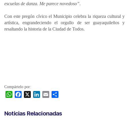
escuelas de danza. Me parece novedoso”
.
Con este pregón cívico el Municipio celebra la riqueza cultural y
artística, engrandeciendo el orgullo de ser guayaquileños y
resaltando la historia de la Ciudad de Todos.
Compártelo por:
W
F
X
L
E
C
h
a
i
m
o
a
c
n
a
m
Noticias Relacionadas
t
e
k
i
p
s
b
e
l
a
A
o
d
r