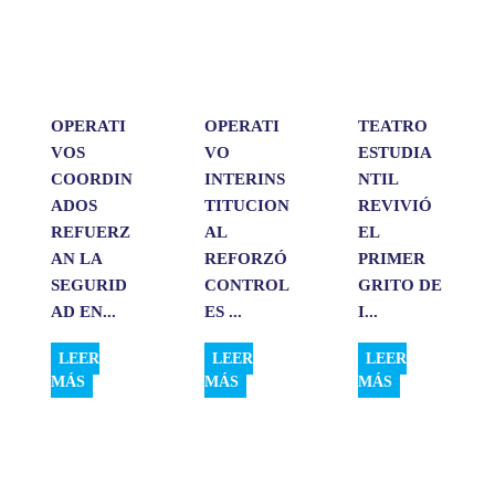
p
o
I
t
p
k
n
i
r
OPERATI
OPERATI
TEATRO
VOS
VO
ESTUDIA
COORDIN
INTERINS
NTIL
ADOS
TITUCION
REVIVIÓ
REFUERZ
AL
EL
AN LA
REFORZÓ
PRIMER
SEGURID
CONTROL
GRITO DE
AD EN...
ES ...
I...
LEER
LEER
LEER
MÁS
MÁS
MÁS