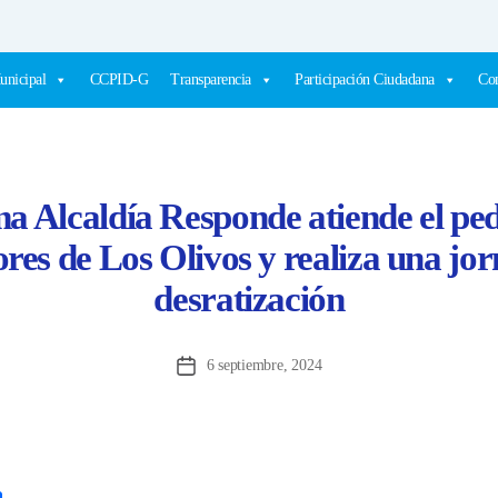
unicipal
CCPID-G
Transparencia
Participación Ciudadana
Com
a Alcaldía Responde atiende el ped
es de Los Olivos y realiza una jo
desratización
6 septiembre, 2024
Fecha
de
la
entrada