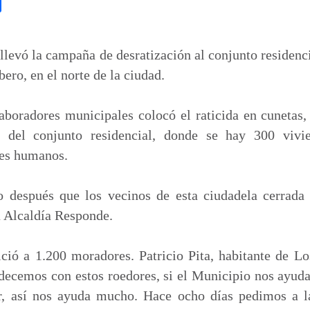
C
o
m
p
llevó la campaña de desratización al conjunto residenc
a
ero, en el norte de la ciudad.
r
t
aboradores municipales colocó el raticida en cunetas
i
or del conjunto residencial, donde se hay 300 vivi
r
res humanos.
o después que los vecinos de esta ciudadela cerrada 
a Alcaldía Responde.
ició a 1.200 moradores. Patricio Pita, habitante de L
ecemos con estos roedores, si el Municipio nos ayuda
ar, así nos ayuda mucho. Hace ocho días pedimos a l