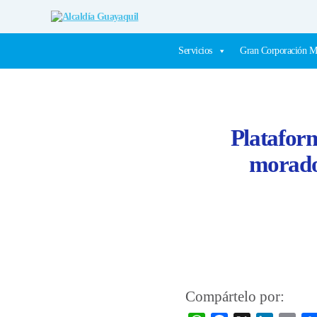
Alcaldía
Guayaquil
Servicios
Gran Corporación M
Plataform
morador
Compártelo por: