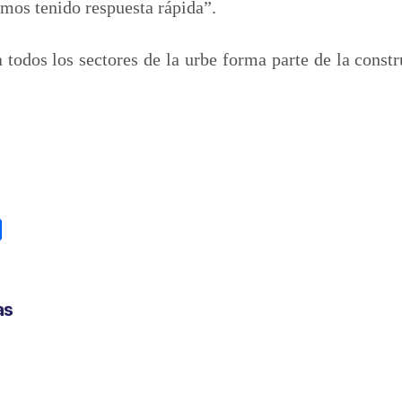
emos tenido respuesta rápida”.
 todos los sectores de la urbe forma parte de la const
C
o
m
p
as
a
r
t
i
r