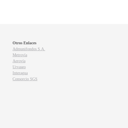
Otros Enlaces
Admunifondos S.A.
Metrovía
Aerovía
Urvaseo
Interagua
Consorcio SGS