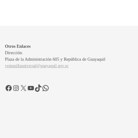
Otros Enlaces
Dirección:
Plaza de la Administración 605 y República de Guayaquil
ventanillauniversal@guayaquil.gov.ec
Facebook
Instagram
X
YouTube
TikTok
WhatsApp