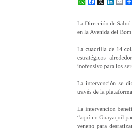
W
F
X
L
E
h
a
i
m
a
c
n
a
t
e
k
i
La Dirección de Salud 
s
b
e
l
en la Avenida del Bomb
A
o
d
p
o
I
La cuadrilla de 14 col
p
k
n
estratégicos alreded
inofensivo para los se
La intervención se di
través de la plataform
La intervención benef
“aquí en Guayaquil pad
veneno para desratiz