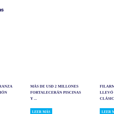
p
as
a
r
t
i
r
ERANZA
MÁS DE USD 2 MILLONES
FILAR
CIÓN
FORTALECERÁN PISCINAS
LLEVÓ
Y ...
CLÁSIC.
LEER MÁS
LEER 