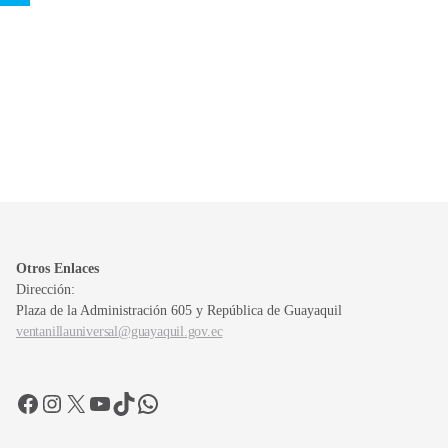
Otros Enlaces
Dirección:
Plaza de la Administración 605 y República de Guayaquil
ventanillauniversal@guayaquil.gov.ec
Facebook
Instagram
X
YouTube
TikTok
WhatsApp