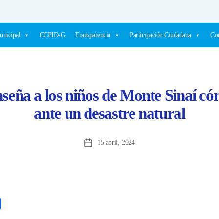
unicipal
CCPID-G
Transparencia
Participación Ciudadana
Com
seña a los niños de Monte Sinaí c
ante un desastre natural
15 abril, 2024
Fecha
de
la
entrada
C
o