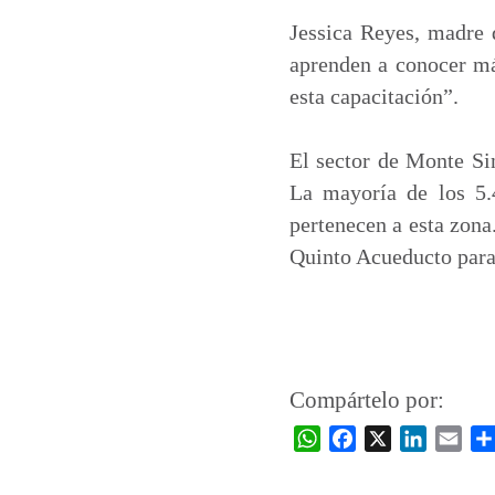
Jessica Reyes, madre
aprenden a conocer más
esta capacitación”.
El sector de Monte Sin
La mayoría de los 5.
pertenecen a esta zona
Quinto Acueducto para 
Compártelo por:
W
F
X
L
E
h
a
i
m
a
c
n
a