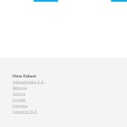
Otros Enlaces
Admunifondos S.A.
Metrovía
Aerovía
Urvaseo
Interagua
Consorcio SGS