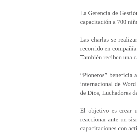
a
c
n
a
t
e
k
i
La Gerencia de Gestión
s
b
e
l
capacitación a 700 niñ
A
o
d
p
o
I
Las charlas se realiza
p
k
n
recorrido en compañía 
También reciben una ca
“Pioneros” beneficia a
internacional de Word
de Dios, Luchadores de
El objetivo es crear 
reaccionar ante un si
capacitaciones con act