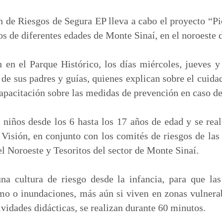
m
p
 de Riesgos de Segura EP lleva a cabo el proyecto “Pi
a
os de diferentes edades de Monte Sinaí, en el noroeste 
r
t
n en el Parque Histórico, los días miércoles, jueves y
i
de sus padres y guías, quienes explican sobre el cuid
r
pacitación sobre las medidas de prevención en caso de 
 niños desde los 6 hasta los 17 años de edad y se rea
 Visión, en conjunto con los comités de riesgos de la
l Noroeste y Tesoritos del sector de Monte Sinaí.
una cultura de riesgo desde la infancia, para que l
smo o inundaciones, más aún si viven en zonas vulnera
ividades didácticas, se realizan durante 60 minutos.