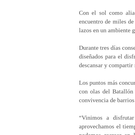
a
c
n
a
t
e
k
i
Con el sol como alia
s
b
e
l
encuentro de miles de 
A
o
d
lazos en un ambiente g
p
o
I
p
k
n
Durante tres días cons
diseñados para el disf
descansar y compartir
Los puntos más concurr
con olas del Batallón
convivencia de barrios
“Vinimos a disfruta
aprovechamos el tiemp
podamos recrear en l