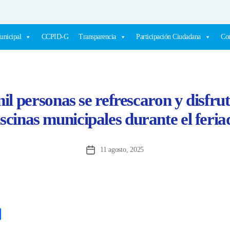
unicipal
CCPID-G
Transparencia
Participación Ciudadana
Com
il personas se refrescaron y disfrut
iscinas municipales durante el feria
11 agosto, 2025
Fecha
de
la
entrada
C
o