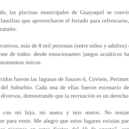
m
p
do, las piscinas municipales de Guayaquil se convir
a
familias que aprovecharon el feriado para refrescarse, 
r
ratuito.
t
i
ecutivos, más de 8 mil personas (entre niños y adultos) 
r
rute de todos: desde emocionantes juegos acuáticos h
 momentos únicos.
idos fueron las lagunas de Sauces 6, Coviem, Perimetr
 del Suburbio. Cada una de ellas fueron escenario de
 diversos, demostrando que la recreación es un derecho 
r con mi hijo, mi nuera y mis nietos. No tení
o para venir. Me alegro que estos lugares existan par
as piscinas en estas fiestas del 10 de agosto”, e