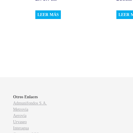
LEER MÁS
LEER 
Otros Enlaces
Admunifondos S.A.
Metrovía
Aerovía
Urvaseo
Interagua