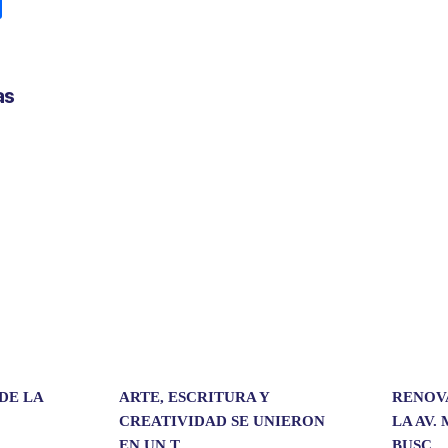
C
o
m
p
as
a
r
t
i
r
DE LA
ARTE, ESCRITURA Y
RENOV
CREATIVIDAD SE UNIERON
LA AV.
EN UN T...
BUSC...