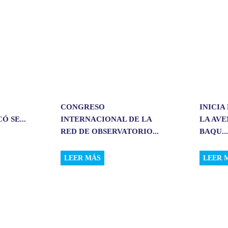
r
CONGRESO
INICIA
 SE...
INTERNACIONAL DE LA
LA AV
RED DE OBSERVATORIO...
BAQU..
LEER MÁS
LEER 