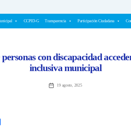
unicipal
CCPID-G
Transparencia
Participación Ciudadana
Com
 personas con discapacidad accede
inclusiva municipal
19 agosto, 2025
Fecha
de
la
entrada
C
o