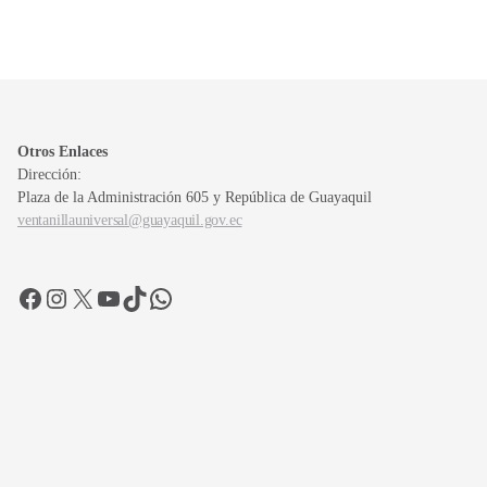
Otros Enlaces
Dirección:
Plaza de la Administración 605 y República de Guayaquil
ventanillauniversal@guayaquil.gov.ec
Facebook
Instagram
X
YouTube
TikTok
WhatsApp