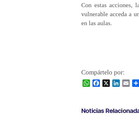
Con estas acciones, 
vulnerable acceda a un
en las aulas.
Compártelo por:
W
F
X
L
E
h
a
i
m
a
c
n
a
t
e
k
i
Noticias Relacionad
s
b
e
l
A
o
d
p
o
I
p
k
n