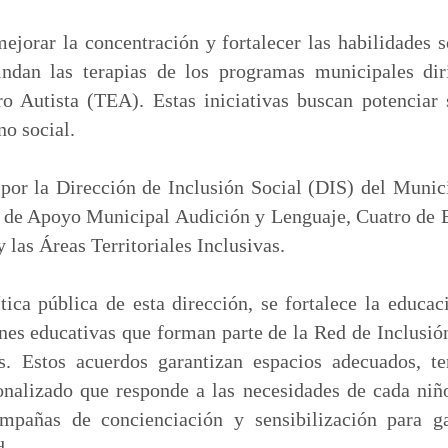
m
p
jorar la concentración y fortalecer las habilidades 
a
indan las terapias de los programas municipales di
r
ro Autista (TEA). Estas iniciativas buscan potenciar
t
no social.
i
r
 por la Dirección de Inclusión Social (DIS) del Muni
s de Apoyo Municipal Audición y Lenguaje, Cuatro de 
 las Áreas Territoriales Inclusivas.
ica pública de esta dirección, se fortalece la educa
ones educativas que forman parte de la Red de Inclusió
s. Estos acuerdos garantizan espacios adecuados, t
alizado que responde a las necesidades de cada niño
pañas de concienciación y sensibilización para ga
d.