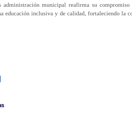
la administración municipal reafirma su compromiso 
a educación inclusiva y de calidad, fortaleciendo la c
C
o
m
p
as
a
r
t
i