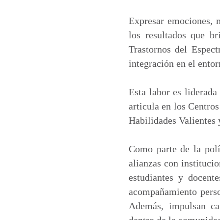
a
c
n
a
t
e
k
i
Expresar emociones, me
s
b
e
l
los resultados que br
A
o
d
Trastornos del Espect
p
o
I
integración en el entor
p
k
n
Esta labor es liderada
articula en los Centro
Habilidades Valientes y
Como parte de la polít
alianzas con instituci
estudiantes y docente
acompañamiento person
Además, impulsan cam
dentro de la comunida