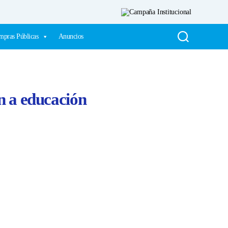
pras Públicas
Anuncios
n a educación