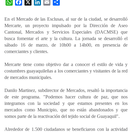
W
F
X
L
E
C
h
a
i
m
o
a
c
n
a
m
En el Mercado de las Esclusas, al sur de la ciudad, se desarrolló
t
e
k
i
p
Mercarte, un proyecto impulsado por la Dirección de Aseo
s
b
e
l
a
Cantonal, Mercados y Servicios Especiales (DACMSE) que
A
o
d
r
busca fomentar el arte y la cultura. La jornada se desarrolló el
p
o
I
t
sábado 16 de marzo, de 10h00 a 14h00, en presencia de
comerciantes y clientes.
p
k
n
i
r
Mercarte tiene como objetivo dar a conocer el estilo de vida y
costumbres guayaquileñas a los comerciantes y visitantes de la red
de mercados municipales.
Danilo Martinez, subdirector de Mercados, resaltó la importancia
de este programa. "Podemos hacer cultura de paz, que nos
integramos con la sociedad y que estamos presentes en los
mercados como Municipio, que no están abandonados y que
somos parte de la reactivación del tejido social de Guayaquil".
Alrededor de 1.500 ciudadanos se beneficiaron con la actividad