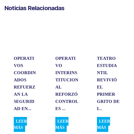
a
c
n
a
m
Noticias Relacionadas
t
e
k
i
p
s
b
e
l
a
A
o
d
r
p
o
I
t
p
k
n
i
r
OPERATI
OPERATI
TEATRO
VOS
VO
ESTUDIA
COORDIN
INTERINS
NTIL
ADOS
TITUCION
REVIVIÓ
REFUERZ
AL
EL
AN LA
REFORZÓ
PRIMER
SEGURID
CONTROL
GRITO DE
AD EN...
ES ...
I...
LEER
LEER
LEER
MÁS
MÁS
MÁS