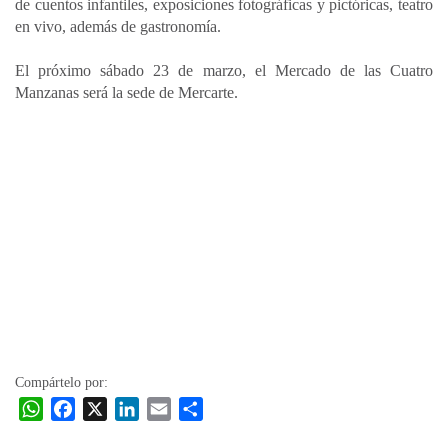
de cuentos infantiles, exposiciones fotográficas y pictóricas, teatro
en vivo, además de gastronomía.
El próximo sábado 23 de marzo, el Mercado de las Cuatro
Manzanas será la sede de Mercarte.
Compártelo por:
W
F
X
L
E
C
h
a
i
m
o