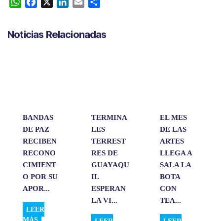
W
F
X
L
E
C
h
a
i
m
o
a
c
n
a
m
Noticias Relacionadas
t
e
k
i
p
s
b
e
l
a
A
o
d
r
p
o
I
t
p
k
n
i
r
BANDAS
TERMINA
EL MES
DE PAZ
LES
DE LAS
RECIBEN
TERREST
ARTES
RECONO
RES DE
LLEGA A
CIMIENT
GUAYAQU
SALA LA
O POR SU
IL
BOTA
APOR...
ESPERAN
CON
LA VI...
TEA...
LEER
MÁS