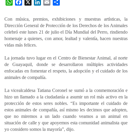
W
F
X
L
E
C
h
a
i
m
o
a
c
n
a
m
Con música, premios, exhibiciones y muestras artísticas, la
t
e
k
i
p
Dirección General de Protección de los Derechos de los Animales
s
b
e
l
a
celebró este lunes 21 de julio el Día Mundial del Perro, rindiendo
A
o
d
r
homenaje a quienes, con amor, lealtad y valentía, hacen nuestras
p
o
I
t
vidas más felices.
p
k
n
i
La jornada tuvo lugar en el Centro de Bienestar Animal, al norte
r
de Guayaquil, donde se desarrollaron múltiples actividades
enfocadas en fomentar el respeto, la adopción y el cuidado de los
animales de compañía.
La vicealcaldesa Tatiana Coronel se sumó a la conmemoración e
hizo un llamado a la ciudadanía a asumir un rol más activo en la
protección de estos seres nobles. “Es importante el cuidado de
estos animales de compañía, así mismo les decimos que adopten,
que no miremos a un lado cuando veamos a un animal en
situación de calle y que apoyemos esta comunidad animalista que
yo considero somos la mayoría”, dijo.