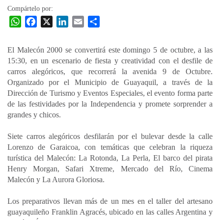
Compártelo por:
W
F
X
L
E
C
h
a
i
m
o
a
c
n
a
m
El Malecón 2000 se convertirá este domingo 5 de octubre, a las
t
e
k
i
p
15:30, en un escenario de fiesta y creatividad con el desfile de
s
b
e
l
a
carros alegóricos, que recorrerá la avenida 9 de Octubre.
A
o
d
r
Organizado por el Municipio de Guayaquil, a través de la
p
o
I
t
Dirección de Turismo y Eventos Especiales, el evento forma parte
de las festividades por la Independencia y promete sorprender a
p
k
n
i
grandes y chicos.
r
Siete carros alegóricos desfilarán por el bulevar desde la calle
Lorenzo de Garaicoa, con temáticas que celebran la riqueza
turística del Malecón: La Rotonda, La Perla, El barco del pirata
Henry Morgan, Safari Xtreme, Mercado del Río, Cinema
Malecón y La Aurora Gloriosa.
Los preparativos llevan más de un mes en el taller del artesano
guayaquileño Franklin Agracés, ubicado en las calles Argentina y