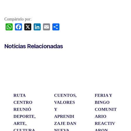
Compártelo por:
W
F
X
L
E
C
h
a
i
m
o
a
c
n
a
m
Noticias Relacionadas
t
e
k
i
p
s
b
e
l
a
A
o
d
r
p
o
I
t
p
k
n
i
r
RUTA
CUENTOS,
FERIA Y
CENTRO
VALORES
BINGO
REUNIÓ
Y
COMUNIT
DEPORTE,
APRENDI
ARIO
ARTE,
ZAJE DAN
REACTIV
CULTURA
NUEVA
ARON