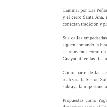
a
c
n
a
t
e
k
i
Caminar por Las Peñas 
s
b
e
l
y el cerro Santa Ana, 
A
o
d
conectan tradición y p
p
o
I
p
k
n
Sus calles empedradas
siguen contando la hist
se reinventa como un 
Guayaquil en las fiesta
Como parte de las act
realizará la Sesión So
subraya la importancia 
Propuestas como Yoga 
deportivos como el Dow