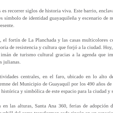
m
p
es recorrer siglos de historia viva. Este barrio, enclav
a
es símbolo de identidad guayaquileña y escenario de 
r
resente.
t
i
, el fortín de La Planchada y las casas multicolores 
r
oria de resistencia y cultura que forjó a la ciudad. Hoy
imán de turismo cultural gracias a la agenda que i
s julianas.
ividades centrales, en el faro, ubicado en lo alto d
lemne del Municipio de Guayaquil por los 490 años de
histórica y simbólica de este espacio para la ciudad y 
en las alturas, Santa Ana 360, ferias de adopción 
nhill del cerro transforman cada rincón en un espacio 