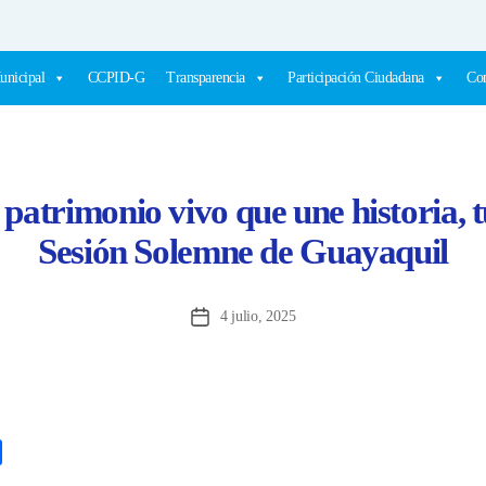
unicipal
CCPID-G
Transparencia
Participación Ciudadana
Com
 patrimonio vivo que une historia, t
Sesión Solemne de Guayaquil
4 julio, 2025
Fecha
de
la
entrada
C
o