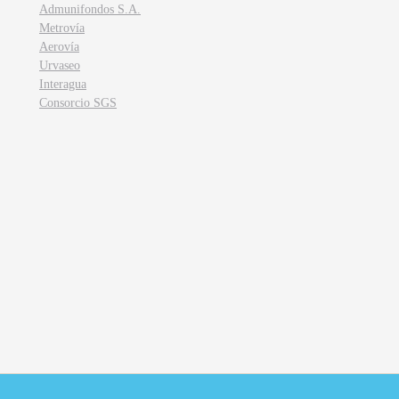
Admunifondos S.A.
Metrovía
Aerovía
Urvaseo
Interagua
Consorcio SGS