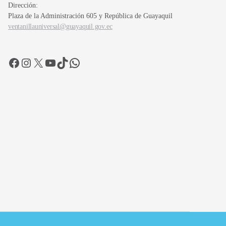
Dirección:
Plaza de la Administración 605 y República de Guayaquil
ventanillauniversal@guayaquil.gov.ec
Facebook
Instagram
X
YouTube
TikTok
WhatsApp