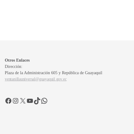
Otros Enlaces
Dirección:
Plaza de la Administración 605 y República de Guayaquil
ventanillauniversal@guayaquil.gov.ec
Facebook
Instagram
X
YouTube
TikTok
WhatsApp