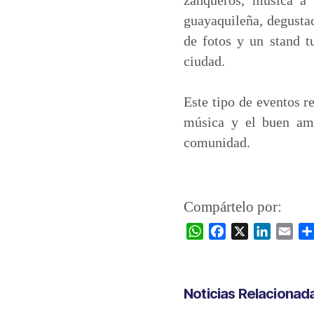
guayaquileña, degustac
de fotos y un stand t
ciudad.
Este tipo de eventos re
música y el buen amb
comunidad.
Compártelo por:
W
F
X
L
E
h
a
i
m
a
c
n
a
t
e
k
i
Noticias Relacionad
s
b
e
l