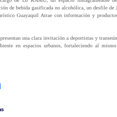
ión de bebida gasificada no alcohólica, un desfile de
urístico Guayaquil Atrae con información y productos
presentan una clara invitación a deportistas y transeún
iente en espacios urbanos, fortaleciendo al mismo
C
o
m
p
as
a