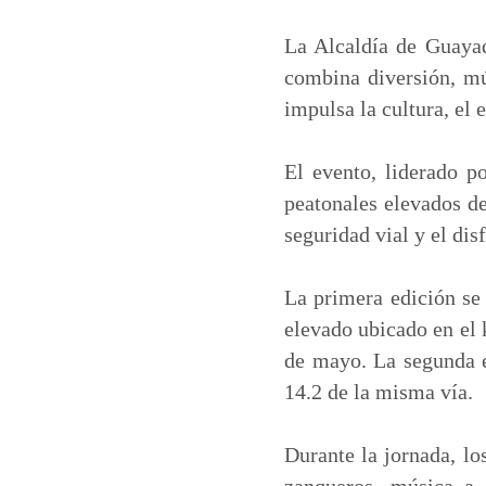
a
c
n
a
t
e
k
i
La Alcaldía de Guayaq
s
b
e
l
combina diversión, mú
A
o
d
impulsa la cultura, el
p
o
I
p
k
n
El evento, liderado p
peatonales elevados de
seguridad vial y el dis
La primera edición se 
elevado ubicado en el 
de mayo. La segunda e
14.2 de la misma vía.
Durante la jornada, lo
zanqueros, música a