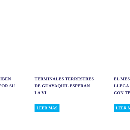
r
t
i
r
CIBEN
TERMINALES TERRESTRES
EL MES
POR SU
DE GUAYAQUIL ESPERAN
LLEGA 
LA VI...
CON TE
LEER MÁS
LEER 