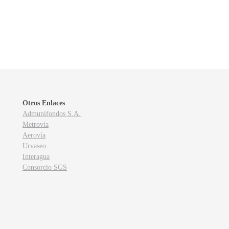
Otros Enlaces
Admunifondos S.A.
Metrovía
Aerovía
Urvaseo
Interagua
Consorcio SGS