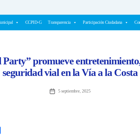
unicipal
CCPID-G
Transparencia
Participación Ciudadana
Com
 Party” promueve entretenimiento,
seguridad vial en la Vía a la Costa
5 septiembre, 2025
Fecha
de
la
entrada
C
o