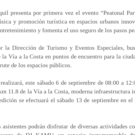
m
p
uil presenta por primera vez el evento “Peatonal Part
a
sica y promoción turística en espacios urbanos innov
r
 entretenimiento y fomenta el uso seguro de los pasos pe
t
i
or la Dirección de Turismo y Eventos Especiales, bus
r
 la Vía a la Costa en puntos de encuentro para la ciu
frute de los espacios públicos.
realizará, este sábado 6 de septiembre de 08:00 a 12:
km 11.8 de la Vía a la Costa, moderna infraestructura 
dición se efectuará el sábado 13 de septiembre en el
s asistentes podrán disfrutar de diversas actividades c
 cargo de DJ KAMU, un espacio instagrameable de