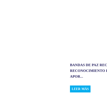
A
o
d
p
o
I
p
k
n
BANDAS DE PAZ RE
RECONOCIMIENTO 
APOR...
LEER MÁS