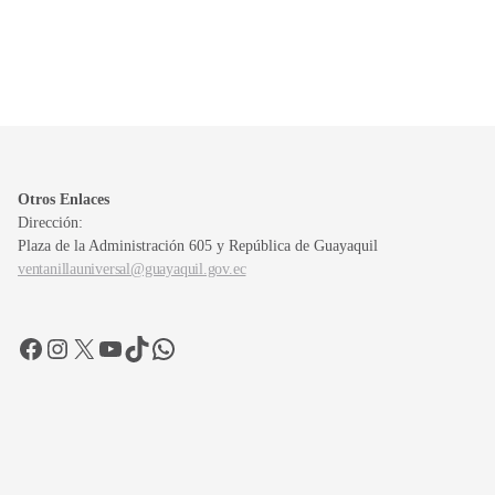
Otros Enlaces
Dirección:
Plaza de la Administración 605 y República de Guayaquil
ventanillauniversal@guayaquil.gov.ec
Facebook
Instagram
X
YouTube
TikTok
WhatsApp