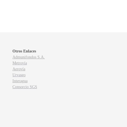
Otros Enlaces
Admunifondos S.A.
Metrovía
Aerovía
Urvaseo
Interagua
Consorcio SGS