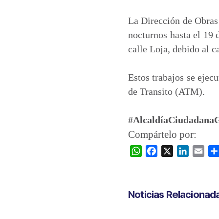
a
c
n
a
t
e
k
i
La Dirección de Obras 
s
b
e
l
nocturnos hasta el 19 
A
o
d
calle Loja, debido al c
p
o
I
p
k
n
Estos trabajos se ejec
de Transito (ATM).
#AlcaldíaCiudadana
Compártelo por:
W
F
X
L
E
h
a
i
m
a
c
n
a
t
e
k
i
Noticias Relacionad
s
b
e
l
A
o
d