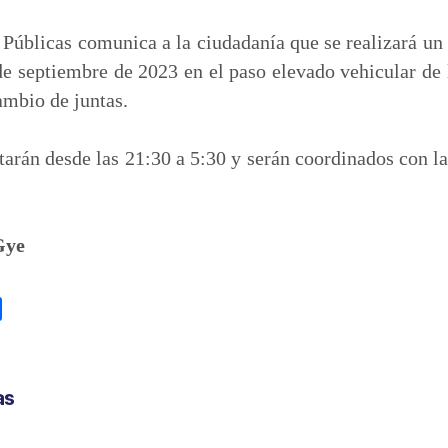
m
p
Públicas comunica a la ciudadanía que se realizará un c
a
de septiembre de 2023 en el paso elevado vehicular de 
r
ambio de juntas.
t
i
utarán desde las 21:30 a 5:30 y serán coordinados con 
r
Gye
C
o
m
p
as
a
r