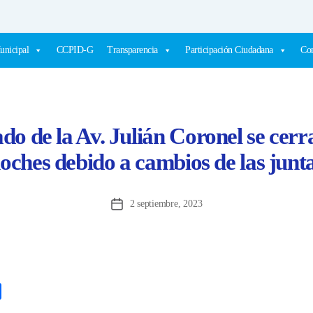
unicipal
CCPID-G
Transparencia
Participación Ciudadana
Com
do de la Av. Julián Coronel se cerr
oches debido a cambios de las junt
2 septiembre, 2023
Fecha
de
la
entrada
C
o