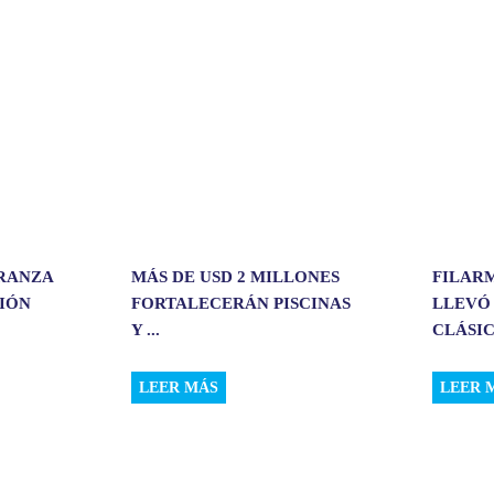
t
i
r
ERANZA
MÁS DE USD 2 MILLONES
FILAR
CIÓN
FORTALECERÁN PISCINAS
LLEVÓ
Y ...
CLÁSIC.
LEER MÁS
LEER 