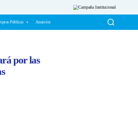
pras Públicas
Anuncios
ará por las
as