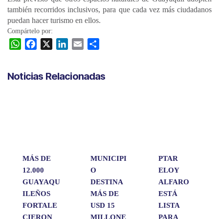
también recorridos inclusivos, para que cada vez más ciudadanos
puedan hacer turismo en ellos.
Compártelo por:
W
F
X
L
E
C
h
a
i
m
o
a
c
n
a
m
Noticias Relacionadas
t
e
k
i
p
s
b
e
l
a
A
o
d
r
p
o
I
t
p
k
n
i
r
MÁS DE
MUNICIPI
PTAR
12.000
O
ELOY
GUAYAQU
DESTINA
ALFARO
ILEÑOS
MÁS DE
ESTÁ
FORTALE
USD 15
LISTA
CIERON
MILLONE
PARA