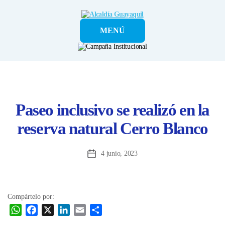
Alcaldía
MENÚ
Guayaquil
Paseo inclusivo se realizó en la
reserva natural Cerro Blanco
4 junio, 2023
Fecha
de
la
entrada
Compártelo por:
W
F
X
L
E
C
h
a
i
m
o