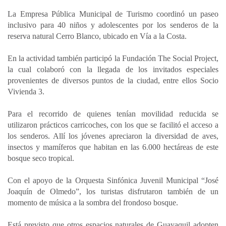
a
c
n
a
m
La Empresa Pública Municipal de Turismo coordinó un paseo
t
e
k
i
p
inclusivo para 40 niños y adolescentes por los senderos de la
s
b
e
l
a
reserva natural Cerro Blanco, ubicado en Vía a la Costa.
A
o
d
r
p
o
I
t
En la actividad también participó la Fundación The Social Project,
la cual colaboró con la llegada de los invitados especiales
p
k
n
i
provenientes de diversos puntos de la ciudad, entre ellos Socio
r
Vivienda 3.
Para el recorrido de quienes tenían movilidad reducida se
utilizaron prácticos carricoches, con los que se facilitó el acceso a
los senderos. Allí los jóvenes apreciaron la diversidad de aves,
insectos y mamíferos que habitan en las 6.000 hectáreas de este
bosque seco tropical.
Con el apoyo de la Orquesta Sinfónica Juvenil Municipal “José
Joaquín de Olmedo”, los turistas disfrutaron también de un
momento de música a la sombra del frondoso bosque.
Está previsto que otros espacios naturales de Guayaquil adopten