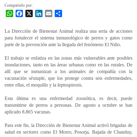
Compártelo por:
W
F
X
L
E
C
h
a
i
m
o
a
c
n
a
m
La Dirección de Bienestar Animal realiza una seria de acciones
t
e
k
i
p
para fortalecer el sistema inmunológico de perros y gatos como
s
b
e
l
a
parte de la prevención ante la llegada del fenómeno El Niño.
A
o
d
r
p
o
I
t
El trabajo se enfatiza en las zonas más vulnerables ante posibles
inundaciones, tanto en las áreas urbanas como en las rurales. De
p
k
n
i
allí que se inmunizan a los animales de compañía con la
r
vacunación séxtuple, que los protege contra seis enfermedades,
entre ellas, el moquillo y la leptospirosis.
Esta última es una enfermedad zoonótica, es decir, puede
transmitirse de perros a personas. De agosto a octubre se han
aplicado 8.865 vacunas.
Para este fin, la Dirección de Bienestar Animal activó brigadas de
salud en sectores como El Morro, Posorja, Bajada de Chanduy,