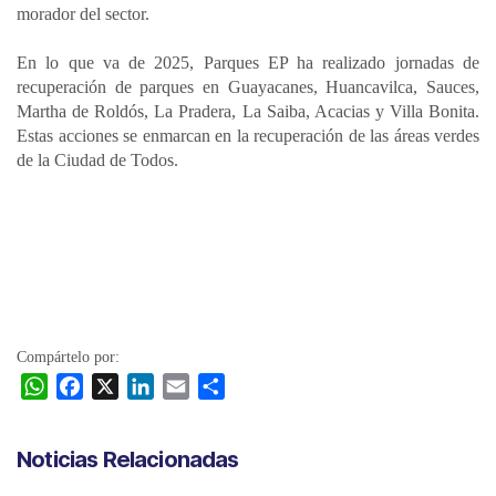
morador del sector.
En lo que va de 2025, Parques EP ha realizado jornadas de
recuperación de parques en Guayacanes, Huancavilca, Sauces,
Martha de Roldós, La Pradera, La Saiba, Acacias y Villa Bonita.
Estas acciones se enmarcan en la recuperación de las áreas verdes
de la Ciudad de Todos.
Compártelo por:
W
F
X
L
E
C
h
a
i
m
o
a
c
n
a
m
Noticias Relacionadas
t
e
k
i
p
s
b
e
l
a