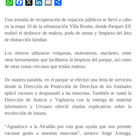
W
F
X
L
E
C
h
a
i
m
o
a
c
n
a
m
Una jornada de recuperación de espacios públicos se llevó a cabo
t
e
k
i
p
en la etapa 10 de la urbanización Villa Bonita, donde Parques EP,
s
b
e
l
a
realizó el desbroce de maleza, poda de ramas y limpieza del área
A
o
d
r
de distracción familiar.
p
o
I
t
Los obreros utilizaron volquetas, motosierras, machetes, entre
p
k
n
i
otras herramientas que facilitaron la limpieza del parque, así como
r
de otras zonas cercanas que tenían maleza.
De manera paralela, en el parque se efectuó una feria de servicios
donde la Dirección de Protección de Derechos de los Animales
aplicó vacunas y desparasitó a las mascotas. También se sumó la
Dirección de Justicia y Vigilancia con la entrega de material
informativo y Urvaseo ofreció charlas explicativas sobre la
recolección de basura.
“Agradezco a la Alcaldía por esta gran ayuda que nos permite
vacunar gratis a nuestras mascotas”, sostuvo Jorge Arreaga,