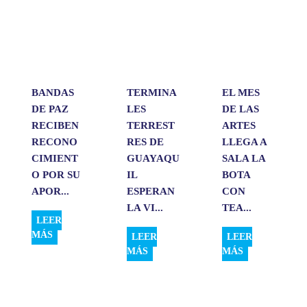
A
o
d
r
p
o
I
t
p
k
n
i
r
BANDAS
TERMINA
EL MES
DE PAZ
LES
DE LAS
RECIBEN
TERREST
ARTES
RECONO
RES DE
LLEGA A
CIMIENT
GUAYAQU
SALA LA
O POR SU
IL
BOTA
APOR...
ESPERAN
CON
LA VI...
TEA...
LEER
MÁS
LEER
LEER
MÁS
MÁS