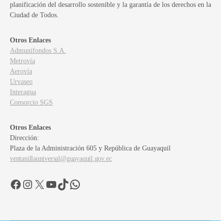
planificación del desarrollo sostenible y la garantía de los derechos en la
Ciudad de Todos.
Otros Enlaces
Admunifondos S.A.
Metrovía
Aerovía
Urvaseo
Interagua
Consorcio SGS
Otros Enlaces
Dirección:
Plaza de la Administración 605 y República de Guayaquil
ventanillauniversal@guayaquil.gov.ec
Facebook
Instagram
X
YouTube
TikTok
WhatsApp