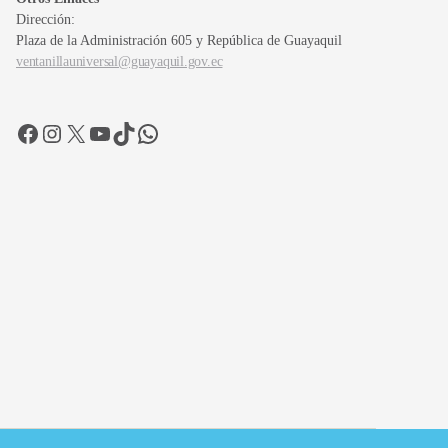
Dirección:
Plaza de la Administración 605 y República de Guayaquil
ventanillauniversal@guayaquil.gov.ec
Facebook
Instagram
X
YouTube
TikTok
WhatsApp