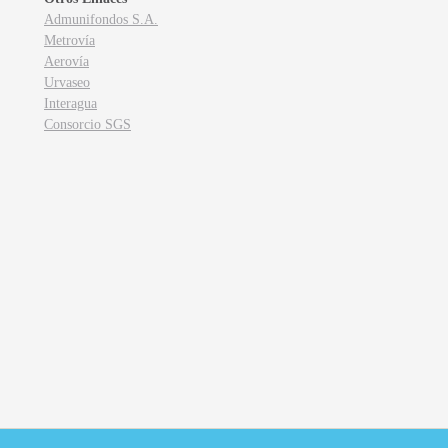
Admunifondos S.A.
Metrovía
Aerovía
Urvaseo
Interagua
Consorcio SGS