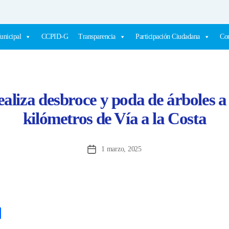
unicipal
CCPID-G
Transparencia
Participación Ciudadana
Com
aliza desbroce y poda de árboles a 
kilómetros de Vía a la Costa
1 marzo, 2025
Fecha
de
la
entrada
C
o