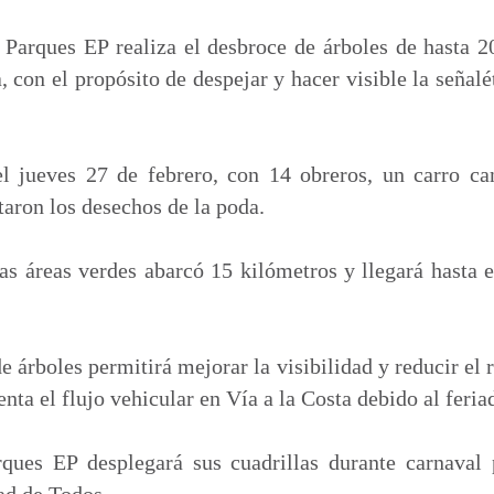
m
p
Parques EP realiza el desbroce de árboles de hasta 20
a
, con el propósito de despejar y hacer visible la señalé
r
t
i
el jueves 27 de febrero, con 14 obreros, un carro ca
r
taron los desechos de la poda.
s áreas verdes abarcó 15 kilómetros y llegará hasta e
e árboles permitirá mejorar la visibilidad y reducir el 
a el flujo vehicular en Vía a la Costa debido al feria
ques EP desplegará sus cuadrillas durante carnaval 
ad de Todos.