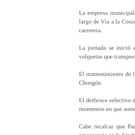
a
c
n
a
t
e
k
i
La empresa municipal 
s
b
e
l
largo de Vía a la Costa
A
o
d
carretera.
p
o
I
p
k
n
La jornada se inició 
volquetas que transpor
El mantenimiento de la
Chongón.
El desbroce selectivo d
momentos en que aument
Cabe recalcar que Par
emergencia en la Ciud