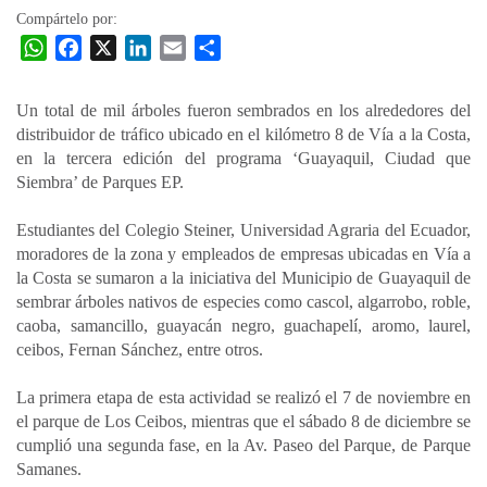
Compártelo por:
W
F
X
L
E
C
h
a
i
m
o
a
c
n
a
m
Un total de mil árboles fueron sembrados en los alrededores del
t
e
k
i
p
distribuidor de tráfico ubicado en el kilómetro 8 de Vía a la Costa,
s
b
e
l
a
en la tercera edición del programa ‘Guayaquil, Ciudad que
A
o
d
r
Siembra’ de Parques EP.
p
o
I
t
Estudiantes del Colegio Steiner, Universidad Agraria del Ecuador,
p
k
n
i
moradores de la zona y empleados de empresas ubicadas en Vía a
r
la Costa se sumaron a la iniciativa del Municipio de Guayaquil de
sembrar árboles nativos de especies como cascol, algarrobo, roble,
caoba, samancillo, guayacán negro, guachapelí, aromo, laurel,
ceibos, Fernan Sánchez, entre otros.
La primera etapa de esta actividad se realizó el 7 de noviembre en
el parque de Los Ceibos, mientras que el sábado 8 de diciembre se
cumplió una segunda fase, en la Av. Paseo del Parque, de Parque
Samanes.