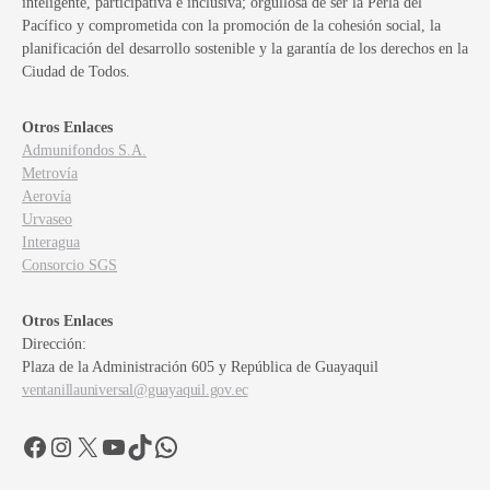
inteligente, participativa e inclusiva; orgullosa de ser la Perla del
Pacífico y comprometida con la promoción de la cohesión social, la
planificación del desarrollo sostenible y la garantía de los derechos en la
Ciudad de Todos.
Otros Enlaces
Admunifondos S.A.
Metrovía
Aerovía
Urvaseo
Interagua
Consorcio SGS
Otros Enlaces
Dirección:
Plaza de la Administración 605 y República de Guayaquil
ventanillauniversal@guayaquil.gov.ec
Facebook
Instagram
X
YouTube
TikTok
WhatsApp