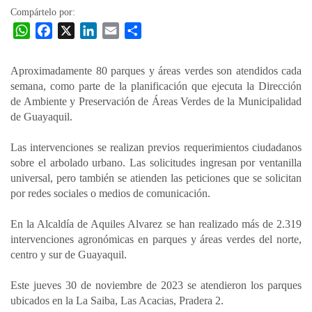
Compártelo por:
W
F
X
L
E
C
h
a
i
m
o
a
c
n
a
m
Aproximadamente 80 parques y áreas verdes son atendidos cada
t
e
k
i
p
semana, como parte de la planificación que ejecuta la Dirección
s
b
e
l
a
de Ambiente y Preservación de Áreas Verdes de la Municipalidad
A
o
d
r
de Guayaquil.
p
o
I
t
Las intervenciones se realizan previos requerimientos ciudadanos
p
k
n
i
sobre el arbolado urbano. Las solicitudes ingresan por ventanilla
r
universal, pero también se atienden las peticiones que se solicitan
por redes sociales o medios de comunicación.
En la Alcaldía de Aquiles Alvarez se han realizado más de 2.319
intervenciones agronómicas en parques y áreas verdes del norte,
centro y sur de Guayaquil.
Este jueves 30 de noviembre de 2023 se atendieron los parques
ubicados en la La Saiba, Las Acacias, Pradera 2.