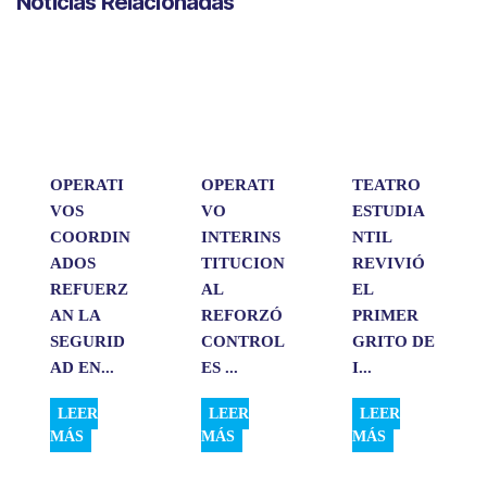
Noticias Relacionadas
t
e
k
i
p
s
b
e
l
a
A
o
d
r
p
o
I
t
p
k
n
i
r
OPERATI
OPERATI
TEATRO
VOS
VO
ESTUDIA
COORDIN
INTERINS
NTIL
ADOS
TITUCION
REVIVIÓ
REFUERZ
AL
EL
AN LA
REFORZÓ
PRIMER
SEGURID
CONTROL
GRITO DE
AD EN...
ES ...
I...
LEER
LEER
LEER
MÁS
MÁS
MÁS