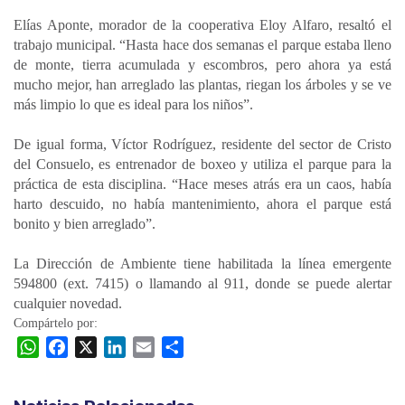
Elías Aponte, morador de la cooperativa Eloy Alfaro, resaltó el
trabajo municipal. “Hasta hace dos semanas el parque estaba lleno
de monte, tierra acumulada y escombros, pero ahora ya está
mucho mejor, han arreglado las plantas, riegan los árboles y se ve
más limpio lo que es ideal para los niños”.
De igual forma, Víctor Rodríguez, residente del sector de Cristo
del Consuelo, es entrenador de boxeo y utiliza el parque para la
práctica de esta disciplina. “Hace meses atrás era un caos, había
harto descuido, no había mantenimiento, ahora el parque está
bonito y bien arreglado”.
La Dirección de Ambiente tiene habilitada la línea emergente
594800 (ext. 7415) o llamando al 911, donde se puede alertar
cualquier novedad.
Compártelo por:
W
F
X
L
E
C
h
a
i
m
o
a
c
n
a
m