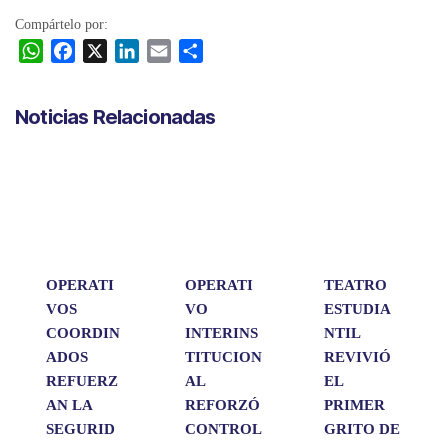
Compártelo por:
W
F
X
L
E
C
h
a
i
m
o
a
c
n
a
m
Noticias Relacionadas
t
e
k
i
p
s
b
e
l
a
A
o
d
r
p
o
I
t
p
k
n
i
r
OPERATI
OPERATI
TEATRO
VOS
VO
ESTUDIA
COORDIN
INTERINS
NTIL
ADOS
TITUCION
REVIVIÓ
REFUERZ
AL
EL
AN LA
REFORZÓ
PRIMER
SEGURID
CONTROL
GRITO DE