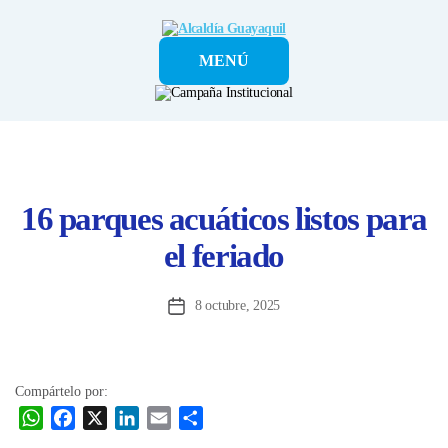
Alcaldía
MENÚ
Guayaquil
16 parques acuáticos listos para
el feriado
8 octubre, 2025
Fecha
de
la
entrada
Compártelo por:
W
F
X
L
E
C
h
a
i
m
o