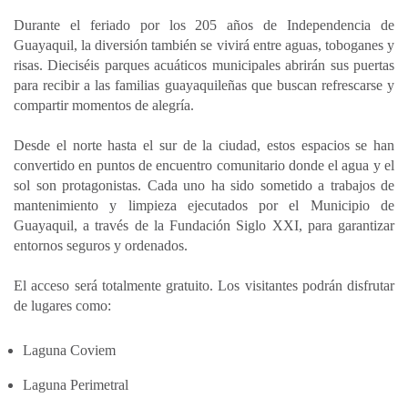
a
c
n
a
m
Durante el feriado por los 205 años de Independencia de
t
e
k
i
p
Guayaquil, la diversión también se vivirá entre aguas, toboganes y
s
b
e
l
a
risas. Dieciséis parques acuáticos municipales abrirán sus puertas
A
o
d
r
para recibir a las familias guayaquileñas que buscan refrescarse y
p
o
I
t
compartir momentos de alegría.
p
k
n
i
Desde el norte hasta el sur de la ciudad, estos espacios se han
r
convertido en puntos de encuentro comunitario donde el agua y el
sol son protagonistas. Cada uno ha sido sometido a trabajos de
mantenimiento y limpieza ejecutados por el Municipio de
Guayaquil, a través de la Fundación Siglo XXI, para garantizar
entornos seguros y ordenados.
El acceso será totalmente gratuito. Los visitantes podrán disfrutar
de lugares como:
Laguna Coviem
Laguna Perimetral