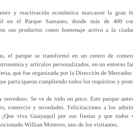
m
p
ento y reactivación económica marcaron la gran fe
a
uil en el Parque Samanes, donde más de 400 com
r
eron sus productos como homenaje activo a la ciud
t
i
r
s, el parque se transformó en un centro de comerc
astronomía y artículos personalizados, en un entorno fa
feria, que fue organizada por la Dirección de Mercados
e participaron cumpliendo todos los requisitos y prot
y novedoso. Se ve de todo un poco. Este parque antes
o, comercio y novedades. Felicitaciones a los admin
 ¡Que viva Guayaquil por sus fiestas y que todos v
ocionado Willian Montero, uno de los visitantes.