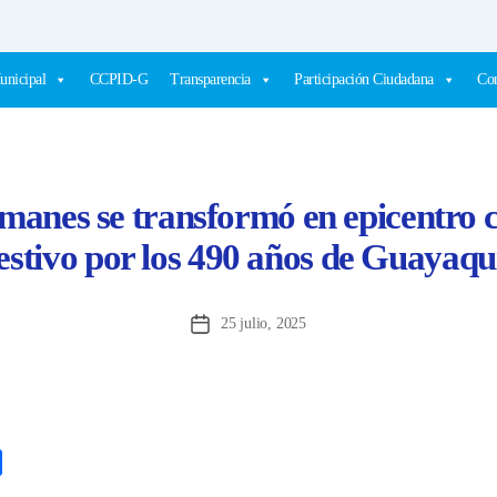
unicipal
CCPID-G
Transparencia
Participación Ciudadana
Com
manes se transformó en epicentro c
estivo por los 490 años de Guayaqu
25 julio, 2025
Fecha
de
la
entrada
C
o