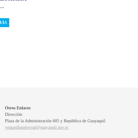
..
MÁS
Otros Enlaces
Dirección:
Plaza de la Administración 605 y República de Guayaquil
ventanillauniversal@guayaquil.gov.ec