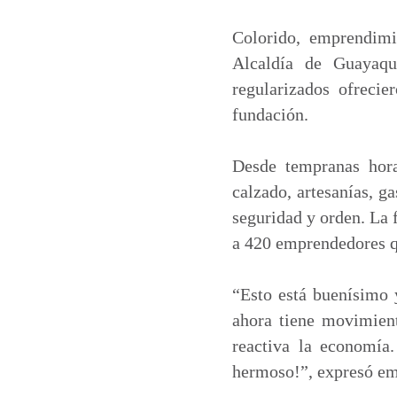
a
c
n
a
t
e
k
i
Colorido, emprendimi
s
b
e
l
Alcaldía de Guayaq
A
o
d
regularizados ofreci
p
o
I
fundación.
p
k
n
Desde tempranas hora
calzado, artesanías, g
seguridad y orden. La 
a 420 emprendedores qu
“Esto está buenísimo 
ahora tiene movimient
reactiva la economía.
hermoso!”, expresó em