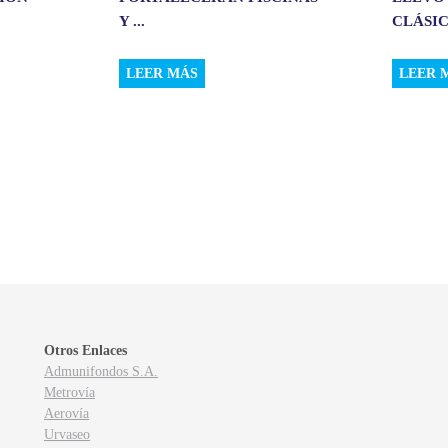
Y ...
CLÁSIC.
LEER MÁS
LEER 
Otros Enlaces
Admunifondos S.A.
Metrovía
Aerovía
Urvaseo