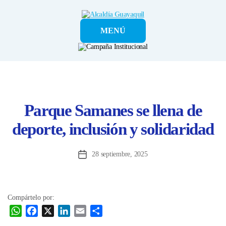
Alcaldía
MENÚ
Guayaquil
Parque Samanes se llena de
deporte, inclusión y solidaridad
28 septiembre, 2025
Fecha
de
la
entrada
Compártelo por:
W
F
X
L
E
C
h
a
i
m
o