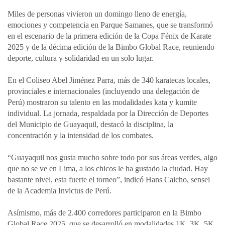
a
c
n
a
m
Miles de personas vivieron un domingo lleno de energía,
t
e
k
i
p
emociones y competencia en Parque Samanes, que se transformó
s
b
e
l
a
en el escenario de la primera edición de la Copa Fénix de Karate
A
o
d
r
2025 y de la décima edición de la Bimbo Global Race, reuniendo
p
o
I
t
deporte, cultura y solidaridad en un solo lugar.
p
k
n
i
En el Coliseo Abel Jiménez Parra, más de 340 karatecas locales,
r
provinciales e internacionales (incluyendo una delegación de
Perú) mostraron su talento en las modalidades kata y kumite
individual. La jornada, respaldada por la Dirección de Deportes
del Municipio de Guayaquil, destacó la disciplina, la
concentración y la intensidad de los combates.
“Guayaquil nos gusta mucho sobre todo por sus áreas verdes, algo
que no se ve en Lima, a los chicos le ha gustado la ciudad. Hay
bastante nivel, esta fuerte el torneo”, indicó Hans Caicho, sensei
de la Academia Invictus de Perú.
Asímismo, más de 2.400 corredores participaron en la Bimbo
Global Race 2025, que se desarrolló en modalidades 1K, 3K, 5K