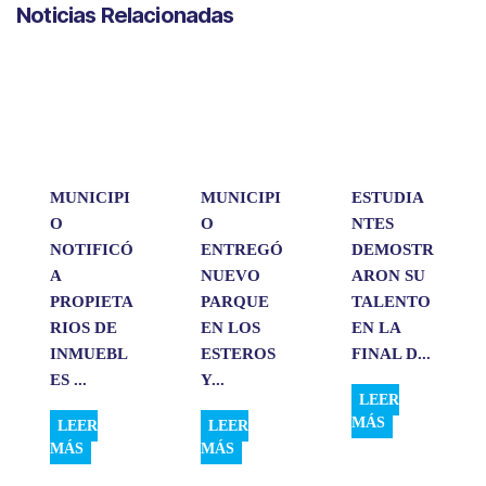
Noticias Relacionadas
t
e
k
i
p
s
b
e
l
a
A
o
d
r
p
o
I
t
p
k
n
i
r
MUNICIPI
MUNICIPI
ESTUDIA
O
O
NTES
NOTIFICÓ
ENTREGÓ
DEMOSTR
A
NUEVO
ARON SU
PROPIETA
PARQUE
TALENTO
RIOS DE
EN LOS
EN LA
INMUEBL
ESTEROS
FINAL D...
ES ...
Y...
LEER
MÁS
LEER
LEER
MÁS
MÁS