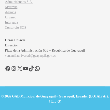
Admunifondos S.A.
Metrovía
Aerovía
Urvaseo
Interagua
Consorcio SGS
Otros Enlaces
Dirección:
Plaza de la Administración 605 y República de Guayaquil
ventanillauniversal@guayaquil.gov.ec
Facebook
Instagram
X
YouTube
TikTok
WhatsApp
© 2026 GAD Municipal de Guayaquil - Guayaquil, Ecuador (LOTAIP Art.
7 Lit. O)