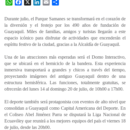
W
F
X
L
E
C
h
a
i
m
o
a
c
n
a
m
Durante julio, el Parque Samanes se transformará en el corazón de
t
e
k
i
p
la diversión y el festejo por los 490 años de fundación de
s
b
e
l
a
Guayaquil. Miles de familias, amigos y turistas llegarán a este
A
o
d
r
espacio icónico para disfrutar de actividades que encenderán el
p
o
I
t
espíritu festivo de la ciudad, gracias a la Alcaldía de Guayaquil.
p
k
n
i
Una de las atracciones más esperadas será el Domo Interactivo,
r
que se ubicará en el hemiciclo de la bandera. Esta experiencia
inmersiva transportará a grandes y chicos a través del tiempo,
proyectando imágenes del antiguo Guayaquil dentro de una
estructura hemisférica. Las funciones, totalmente gratuitas, se
ofrecerán del lunes 14 al domingo 20 de julio, de 10h00 a 17h00.
El deporte también será protagonista con eventos de alto nivel que
consolidan a Guayaquil como Capital Americana del Deporte. En
el Coliseo Abel Jiménez Parra se disputará la Liga Nacional de
Ecuavóley que reunirá a los mejores equipos del país el viernes 18
de julio, desde las 20h00.