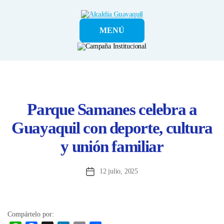
Alcaldía
MENÚ
Guayaquil
Parque Samanes celebra a
Guayaquil con deporte, cultura
y unión familiar
12 julio, 2025
Fecha
de
la
entrada
Compártelo por: