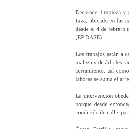
a
c
n
a
t
e
k
i
Desbroce, limpieza y p
s
b
e
l
Liza, ubicado en las c
A
o
d
desde el 4 de febrero 
p
o
I
(EP DASE).
p
k
n
Los trabajos están a 
maleza y de árboles, a
cerramiento, así como 
labores se suma el arre
La intervención obede
porque desde entonce
condición de calle, pa
Óscar Castillo, mor