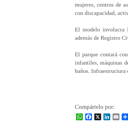
mujeres, centros de as
con discapacidad, acti
El modelo involucra l
además de Registro Ci
El parque contará con
infantiles, máquinas d
baños. Infraestructura
Compártelo por:
W
F
X
L
E
h
a
i
m