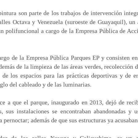
m
p
intura son parte de los trabajos de intervención integ
a
alles Octava y Venezuela (suroeste de Guayaquil), un
r
un polifuncional a cargo de la Empresa Pública de Ac
t
i
r
cargo de la Empresa Pública Parques EP y consisten en
demás de la limpieza de las áreas verdes, recolección d
de los espacios para las prácticas deportivas y de e
glo del cableado y de las luminarias.
ce a que el parque, inaugurado en 2013, dejó de recib
s, sus instalaciones se encontraban abandonadas y u
ra pernoctar; además de que sus estructuras ya acusaban
ador de las calles Novena y Calicuchima, es un a