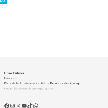
MÁS
Otros Enlaces
Dirección:
Plaza de la Administración 605 y República de Guayaquil
ventanillauniversal@guayaquil.gov.ec
Facebook
Instagram
X
YouTube
TikTok
WhatsApp