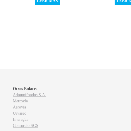
LEER MÁS
LEER 
Otros Enlaces
Admunifondos S.A.
Metrovía
Aerovía
Urvaseo
Interagua
Consorcio SGS