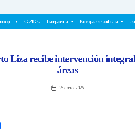
unicipal
CCPID-G
Transparencia
Participación Ciudadana
Com
o Liza recibe intervención integral
áreas
25 enero, 2025
Fecha
de
la
entrada
C
o