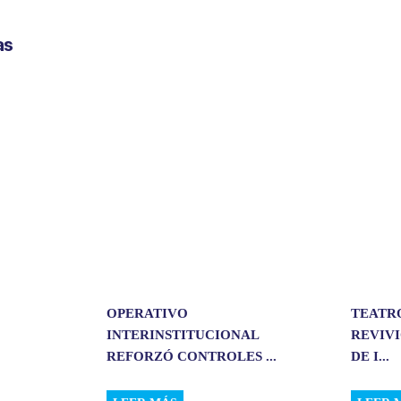
m
p
as
a
r
t
i
r
OPERATIVO
TEATR
INTERINSTITUCIONAL
REVIVI
REFORZÓ CONTROLES ...
DE I...