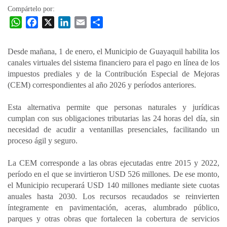
Compártelo por:
W
F
X
L
E
C
h
a
i
m
o
a
c
n
a
m
Desde mañana, 1 de enero, el Municipio de Guayaquil habilita los
t
e
k
i
p
canales virtuales del sistema financiero para el pago en línea de los
s
b
e
l
a
impuestos prediales y de la Contribución Especial de Mejoras
A
o
d
r
(CEM) correspondientes al año 2026 y períodos anteriores.
p
o
I
t
Esta alternativa permite que personas naturales y jurídicas
p
k
n
i
cumplan con sus obligaciones tributarias las 24 horas del día, sin
r
necesidad de acudir a ventanillas presenciales, facilitando un
proceso ágil y seguro.
La CEM corresponde a las obras ejecutadas entre 2015 y 2022,
período en el que se invirtieron USD 526 millones. De ese monto,
el Municipio recuperará USD 140 millones mediante siete cuotas
anuales hasta 2030. Los recursos recaudados se reinvierten
íntegramente en pavimentación, aceras, alumbrado público,
parques y otras obras que fortalecen la cobertura de servicios