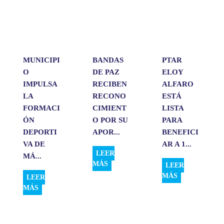
A
o
d
r
p
o
I
t
p
k
n
i
r
MUNICIPI
BANDAS
PTAR
O
DE PAZ
ELOY
IMPULSA
RECIBEN
ALFARO
LA
RECONO
ESTÁ
FORMACI
CIMIENT
LISTA
ÓN
O POR SU
PARA
DEPORTI
APOR...
BENEFICI
VA DE
AR A 1...
LEER
MÁ...
MÁS
LEER
MÁS
LEER
MÁS