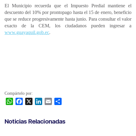
El Municipio recuerda que el Impuesto Predial mantiene el
descuento del 10% por prontopago hasta el 15 de enero, beneficio
que se reduce progresivamente hasta junio. Para consultar el valor
exacto de la CEM, los ciudadanos pueden ingresar a
www.guayaquil.gob.ec
.
Compártelo por:
W
F
X
L
E
C
h
a
i
m
o
a
c
n
a
m
Noticias Relacionadas
t
e
k
i
p
s
b
e
l
a