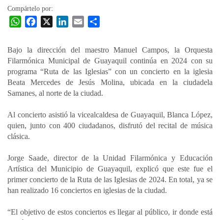
Compártelo por:
W
F
X
L
E
C
h
a
i
m
o
a
c
n
a
m
Bajo la dirección del maestro Manuel Campos, la Orquesta
t
e
k
i
p
Filarmónica Municipal de Guayaquil continúa en 2024 con su
s
b
e
l
a
programa “Ruta de las Iglesias” con un concierto en la iglesia
A
o
d
r
Beata Mercedes de Jesús Molina, ubicada en la ciudadela
p
o
I
t
Samanes, al norte de la ciudad.
p
k
n
i
Al concierto asistió la vicealcaldesa de Guayaquil, Blanca López,
r
quien, junto con 400 ciudadanos, disfrutó del recital de música
clásica.
Jorge Saade, director de la Unidad Filarmónica y Educación
Artística del Municipio de Guayaquil, explicó que este fue el
primer concierto de la Ruta de las Iglesias de 2024. En total, ya se
han realizado 16 conciertos en iglesias de la ciudad.
“El objetivo de estos conciertos es llegar al público, ir donde está