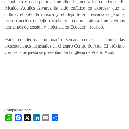
el público y no esperar a que ellos lleguen a los conciertos. El
Alcalde Aquiles Alvarez ha sido enfático en expresar que la
cultura, el arte, la música y el deporte son esenciales para la
reconstrucción de tejido social y más aún, ahora que vivimos
momentos de tensión y violencia en Ecuador”, recalcó.
Estos conciertos continuarán semanalmente, así como las
presentaciones mensuales en el teatro Centro de Arte. El próximo
viernes la orquesta se presentará en la iglesia de Puerto Azul.
Compártelo por:
W
F
X
L
E
C
h
a
i
m
o