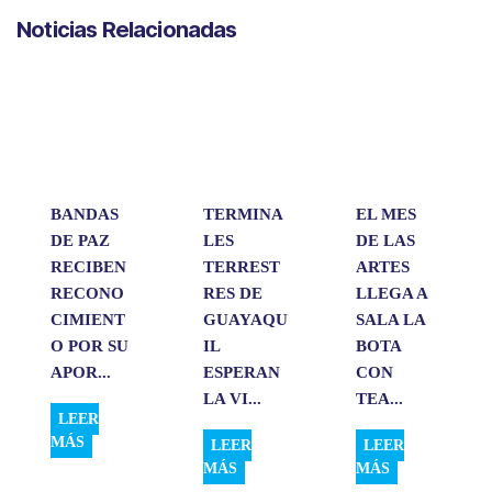
a
c
n
a
m
Noticias Relacionadas
t
e
k
i
p
s
b
e
l
a
A
o
d
r
p
o
I
t
p
k
n
i
r
BANDAS
TERMINA
EL MES
DE PAZ
LES
DE LAS
RECIBEN
TERREST
ARTES
RECONO
RES DE
LLEGA A
CIMIENT
GUAYAQU
SALA LA
O POR SU
IL
BOTA
APOR...
ESPERAN
CON
LA VI...
TEA...
LEER
MÁS
LEER
LEER
MÁS
MÁS