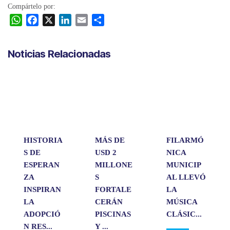
Compártelo por:
W
F
X
L
E
C
h
a
i
m
o
a
c
n
a
m
Noticias Relacionadas
t
e
k
i
p
s
b
e
l
a
A
o
d
r
p
o
I
t
p
k
n
i
r
HISTORIA
MÁS DE
FILARMÓ
S DE
USD 2
NICA
ESPERAN
MILLONE
MUNICIP
ZA
S
AL LLEVÓ
INSPIRAN
FORTALE
LA
LA
CERÁN
MÚSICA
ADOPCIÓ
PISCINAS
CLÁSIC...
N RES...
Y ...