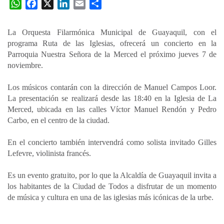
W
F
X
L
E
C
h
a
i
m
o
a
c
n
a
m
La Orquesta Filarmónica Municipal de Guayaquil, con el
t
e
k
i
p
programa Ruta de las Iglesias, ofrecerá un concierto en la
s
b
e
l
a
Parroquia Nuestra Señora de la Merced el próximo jueves 7 de
A
o
d
r
noviembre.
p
o
I
t
Los músicos contarán con la dirección de Manuel Campos Loor.
p
k
n
i
La presentación se realizará desde las 18:40 en la Iglesia de La
r
Merced, ubicada en las calles Víctor Manuel Rendón y Pedro
Carbo, en el centro de la ciudad.
En el concierto también intervendrá como solista invitado Gilles
Lefevre, violinista francés.
Es un evento gratuito, por lo que la Alcaldía de Guayaquil invita a
los habitantes de la Ciudad de Todos a disfrutar de un momento
de música y cultura en una de las iglesias más icónicas de la urbe.