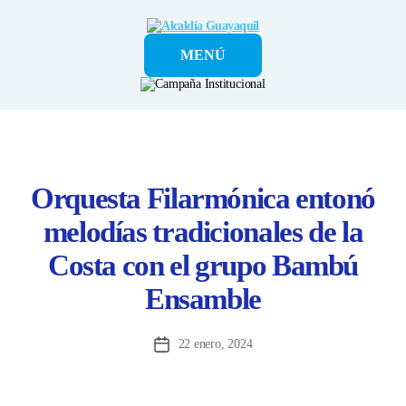
Alcaldía
MENÚ
Guayaquil
Orquesta Filarmónica entonó
melodías tradicionales de la
Costa con el grupo Bambú
Ensamble
22 enero, 2024
Fecha
de
la
entrada