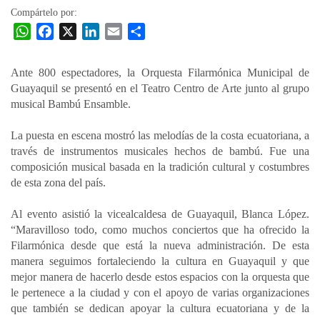
Compártelo por:
W
F
X
L
E
C
h
a
i
m
o
a
c
n
a
m
Ante 800 espectadores, la Orquesta Filarmónica Municipal de
t
e
k
i
p
Guayaquil se presentó en el Teatro Centro de Arte junto al grupo
s
b
e
l
a
musical Bambú Ensamble.
A
o
d
r
p
o
I
t
La puesta en escena mostró las melodías de la costa ecuatoriana, a
través de instrumentos musicales hechos de bambú. Fue una
p
k
n
i
composición musical basada en la tradición cultural y costumbres
r
de esta zona del país.
Al evento asistió la vicealcaldesa de Guayaquil, Blanca López.
“Maravilloso todo, como muchos conciertos que ha ofrecido la
Filarmónica desde que está la nueva administración. De esta
manera seguimos fortaleciendo la cultura en Guayaquil y que
mejor manera de hacerlo desde estos espacios con la orquesta que
le pertenece a la ciudad y con el apoyo de varias organizaciones
que también se dedican apoyar la cultura ecuatoriana y de la