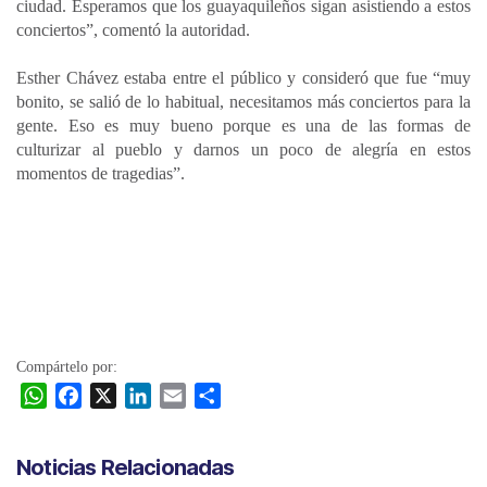
ciudad. Esperamos que los guayaquileños sigan asistiendo a estos
conciertos”, comentó la autoridad.
Esther Chávez estaba entre el público y consideró que fue “muy
bonito, se salió de lo habitual, necesitamos más conciertos para la
gente. Eso es muy bueno porque es una de las formas de
culturizar al pueblo y darnos un poco de alegría en estos
momentos de tragedias”.
Compártelo por:
W
F
X
L
E
C
h
a
i
m
o
a
c
n
a
m
Noticias Relacionadas
t
e
k
i
p