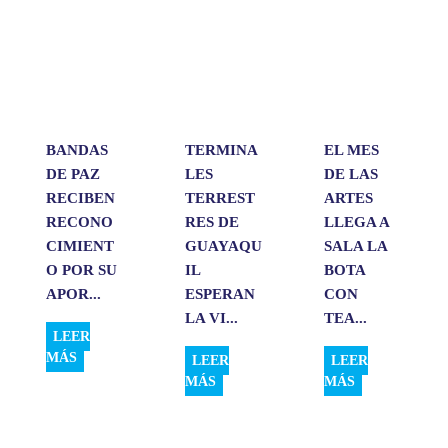
s
b
e
l
a
A
o
d
r
p
o
I
t
p
k
n
i
r
BANDAS
TERMINA
EL MES
DE PAZ
LES
DE LAS
RECIBEN
TERREST
ARTES
RECONO
RES DE
LLEGA A
CIMIENT
GUAYAQU
SALA LA
O POR SU
IL
BOTA
APOR...
ESPERAN
CON
LA VI...
TEA...
LEER
MÁS
LEER
LEER
MÁS
MÁS