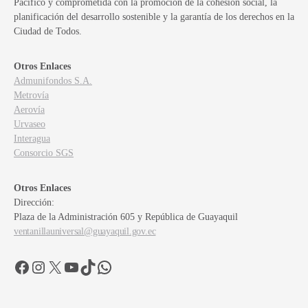
Pacífico y comprometida con la promoción de la cohesión social, la
planificación del desarrollo sostenible y la garantía de los derechos en la
Ciudad de Todos.
Otros Enlaces
Admunifondos S.A.
Metrovía
Aerovía
Urvaseo
Interagua
Consorcio SGS
Otros Enlaces
Dirección:
Plaza de la Administración 605 y República de Guayaquil
ventanillauniversal@guayaquil.gov.ec
Facebook
Instagram
X
YouTube
TikTok
WhatsApp