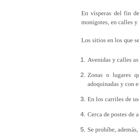
a
c
n
a
t
e
k
i
En vísperas del fin d
s
b
e
l
monigotes, en calles y
A
o
d
p
o
I
Los sitios en los que 
p
k
n
Avenidas y calles as
Zonas o lugares qu
adoquinadas y con es
En los carriles de u
Cerca de postes de 
Se prohíbe, además, 