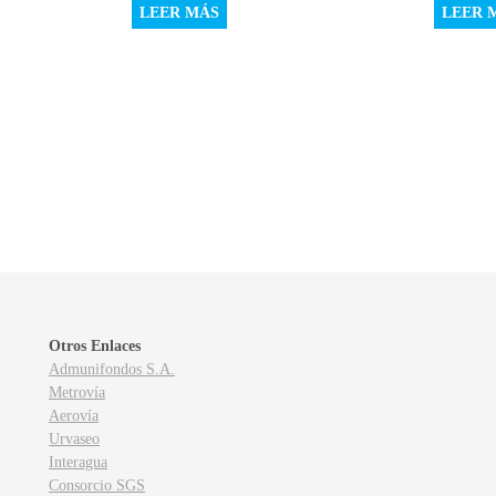
LEER MÁS
LEER 
Otros Enlaces
Admunifondos S.A.
Metrovía
Aerovía
Urvaseo
Interagua
Consorcio SGS