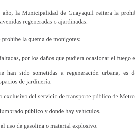
m
p
e año, la Municipalidad de Guayaquil reitera la proh
a
 avenidas regeneradas o ajardinadas.
r
t
se prohíbe la quema de monigotes:
i
r
faltadas, por los daños que pudiera ocasionar el fuego en
e han sido sometidas a regeneración urbana, es de
pacios de jardinería.
so exclusivo del servicio de transporte público de Metro
alumbrado público y donde hay vehículos.
el uso de gasolina o material explosivo.