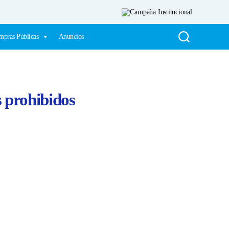
pras Públicas
Anuncios
s prohibidos