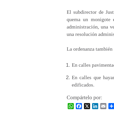
El subdirector de Jus
quema un monigote en
administración, una v
una resolución adminis
La ordenanza también 
En calles pavimenta
En calles que haya
edificados.
Compártelo por:
W
F
X
L
E
h
a
i
m