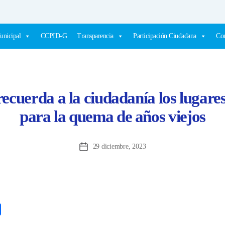
unicipal
CCPID-G
Transparencia
Participación Ciudadana
Com
ecuerda a la ciudadanía los lugare
para la quema de años viejos
29 diciembre, 2023
Fecha
de
la
entrada
C
o