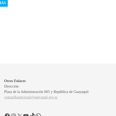
MÁS
Otros Enlaces
Dirección:
Plaza de la Administración 605 y República de Guayaquil
ventanillauniversal@guayaquil.gov.ec
Facebook
Instagram
X
YouTube
TikTok
WhatsApp