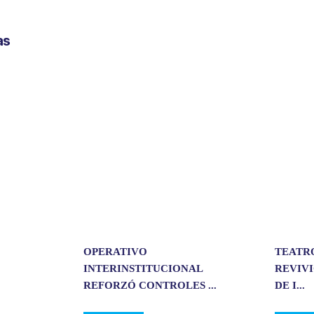
m
p
as
a
r
t
i
r
OPERATIVO
TEATR
INTERINSTITUCIONAL
REVIVI
REFORZÓ CONTROLES ...
DE I...