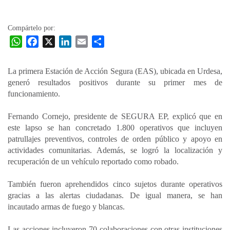
la
entrada
Compártelo por:
W
F
X
L
E
C
h
a
i
m
o
a
c
n
a
m
La primera Estación de Acción Segura (EAS), ubicada en Urdesa,
t
e
k
i
p
generó resultados positivos durante su primer mes de
s
b
e
l
a
funcionamiento.
A
o
d
r
p
o
I
t
Fernando Cornejo, presidente de SEGURA EP, explicó que en
este lapso se han concretado 1.800 operativos que incluyen
p
k
n
i
patrullajes preventivos, controles de orden público y apoyo en
r
actividades comunitarias. Además, se logró la localización y
recuperación de un vehículo reportado como robado.
También fueron aprehendidos cinco sujetos durante operativos
gracias a las alertas ciudadanas. De igual manera, se han
incautado armas de fuego y blancas.
Las acciones incluyeron 70 colaboraciones con otras instituciones