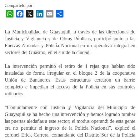
Compártelo por:
W
F
X
L
E
C
h
a
i
m
o
a
c
n
a
m
La Municipalidad de Guayaquil, a través de las direcciones de
t
e
k
i
p
Justicia y Vigilancia y de Obras Públicas, participó junto a las
s
b
e
l
a
Fuerzas Armadas y Policía Nacional en un operativo integral en
A
o
d
r
sectores del Guasmo, en el sur de la ciudad.
p
o
I
t
La intervención permitió el retiro de 4 rejas que habían sido
p
k
n
i
instaladas de forma irregular en el bloque 2 de la cooperativa
r
Unión de Bananeros. Estas estructuras cercaron un barrio
completo e impedían el acceso de la Policía en sus controles
rutinarios.
“Conjuntamente con Justicia y Vigilancia del Municipio de
Guayaquil se ha hecho una intervención y hemos logrado tumbar
las puertas aledañas a este sector; el modus operandi de esta gente
era no permitir el ingreso de la Policía Nacional”, explicó el
coronel Erick Carrera, comandante del Distrito Sur de la Policía