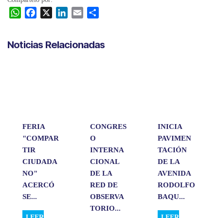
W
F
X
L
E
C
h
a
i
m
o
a
c
n
a
m
Noticias Relacionadas
t
e
k
i
p
s
b
e
l
a
A
o
d
r
p
o
I
t
p
k
n
i
r
FERIA
CONGRES
INICIA
"COMPAR
O
PAVIMEN
TIR
INTERNA
TACIÓN
CIUDADA
CIONAL
DE LA
NO"
DE LA
AVENIDA
ACERCÓ
RED DE
RODOLFO
SE...
OBSERVA
BAQU...
TORIO...
LEER
LEER