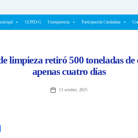
unicipal
CCPID-G
Transparencia
Participación Ciudadana
Com
e limpieza retiró 500 toneladas de
apenas cuatro días
13 octubre, 2025
Fecha
de
la
entrada
C
o