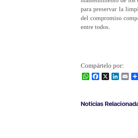
para preservar la lim
del compromiso compar
entre todos.
Compártelo por:
W
F
X
L
E
h
a
i
m
a
c
n
a
t
e
k
i
Noticias Relacionad
s
b
e
l
A
o
d
p
o
I
p
k
n