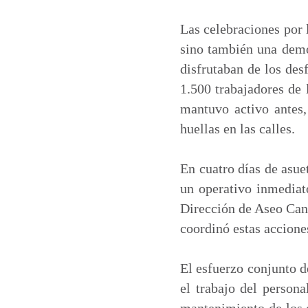
a
c
n
a
t
e
k
i
Las celebraciones por 
s
b
e
l
sino también una demo
A
o
d
disfrutaban de los desf
p
o
I
1.500 trabajadores de 
p
k
n
mantuvo activo antes,
huellas en las calles.
En cuatro días de asue
un operativo inmediat
Dirección de Aseo Can
coordinó estas acciones
El esfuerzo conjunto d
el trabajo del person
mantenimiento de los e