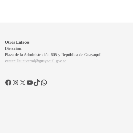
Otros Enlaces
Dirección:
Plaza de la Administración 605 y República de Guayaquil
ventanillauniversal@guayaquil.gov.ec
Facebook
Instagram
X
YouTube
TikTok
WhatsApp