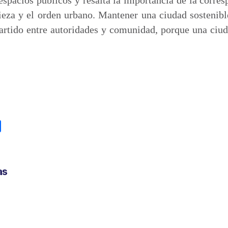
pieza y el orden urbano. Mantener una ciudad sostenib
tido entre autoridades y comunidad, porque una ciud
C
o
m
p
as
a
r
t
i
r