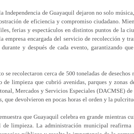
m
p
la Independencia de Guayaquil dejaron no solo música, 
a
stración de eficiencia y compromiso ciudadano. Mien
r
iles, ferias y espectáculos en distintos puntos de la c
t
la empresa encargada del servicio de recolección y tr
i
 durante y después de cada evento, garantizando que 
r
to se recolectaron cerca de 500 toneladas de desechos n
o de limpieza que cubrió avenidas, parques y zonas de
tonal, Mercados y Servicios Especiales (DACMSE) de l
, que devolvieron en pocas horas el orden y la pulcritu
emuestra que Guayaquil celebra en grande mientras cu
al de limpieza. La administración municipal reafirm
spacios públicos y resalta la importancia de la corre