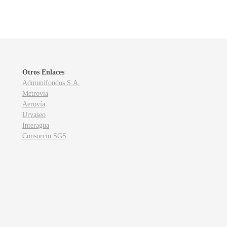
Otros Enlaces
Admunifondos S.A.
Metrovía
Aerovía
Urvaseo
Interagua
Consorcio SGS