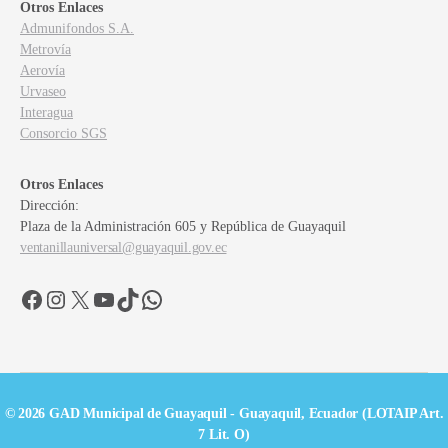
Otros Enlaces
Admunifondos S.A.
Metrovía
Aerovía
Urvaseo
Interagua
Consorcio SGS
Otros Enlaces
Dirección:
Plaza de la Administración 605 y República de Guayaquil
ventanillauniversal@guayaquil.gov.ec
Facebook
Instagram
X
YouTube
TikTok
WhatsApp
© 2026 GAD Municipal de Guayaquil - Guayaquil, Ecuador (LOTAIP Art.
7 Lit. O)