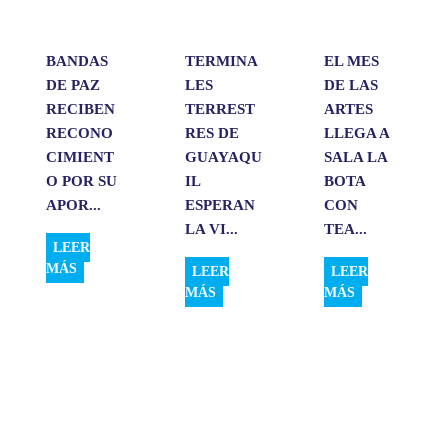
r
BANDAS
TERMINA
EL MES
DE PAZ
LES
DE LAS
RECIBEN
TERREST
ARTES
RECONO
RES DE
LLEGA A
CIMIENT
GUAYAQU
SALA LA
O POR SU
IL
BOTA
APOR...
ESPERAN
CON
LA VI...
TEA...
LEER
MÁS
LEER
LEER
MÁS
MÁS