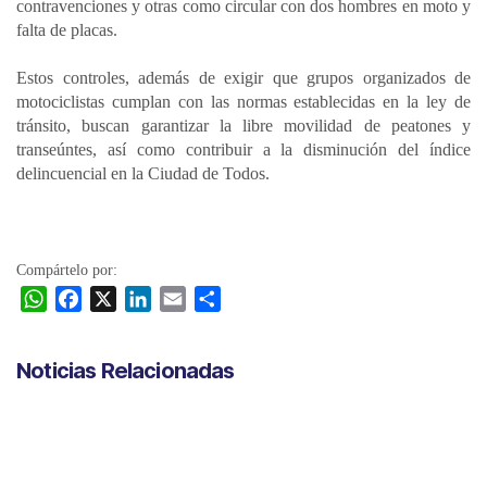
contravenciones y otras como circular con dos hombres en moto y
falta de placas.
Estos controles, además de exigir que grupos organizados de
motociclistas cumplan con las normas establecidas en la ley de
tránsito, buscan garantizar la libre movilidad de peatones y
transeúntes, así como contribuir a la disminución del índice
delincuencial en la Ciudad de Todos.
Compártelo por:
W
F
X
L
E
C
h
a
i
m
o
a
c
n
a
m
Noticias Relacionadas
t
e
k
i
p
s
b
e
l
a
A
o
d
r
p
o
I
t
p
k
n
i