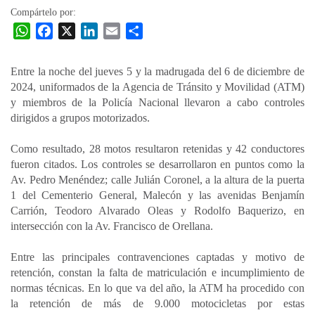
Compártelo por:
W
F
X
L
E
C
h
a
i
m
o
a
c
n
a
m
Entre la noche del jueves 5 y la madrugada del 6 de diciembre de
t
e
k
i
p
2024, uniformados de la Agencia de Tránsito y Movilidad (ATM)
s
b
e
l
a
y miembros de la Policía Nacional llevaron a cabo controles
A
o
d
r
dirigidos a grupos motorizados.
p
o
I
t
Como resultado, 28 motos resultaron retenidas y 42 conductores
p
k
n
i
fueron citados. Los controles se desarrollaron en puntos como la
r
Av. Pedro Menéndez; calle Julián Coronel, a la altura de la puerta
1 del Cementerio General, Malecón y las avenidas Benjamín
Carrión, Teodoro Alvarado Oleas y Rodolfo Baquerizo, en
intersección con la Av. Francisco de Orellana.
Entre las principales contravenciones captadas y motivo de
retención, constan la falta de matriculación e incumplimiento de
normas técnicas. En lo que va del año, la ATM ha procedido con
la retención de más de 9.000 motocicletas por estas