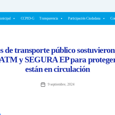
unicipal
CCPID-G
Transparencia
Participación Ciudadana
Com
 de transporte público sostuvieron
n ATM y SEGURA EP para proteger 
están en circulación
9 septiembre, 2024
Fecha
de
la
entrada