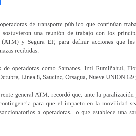
C
o
m
p
operadoras de transporte público que continúan trab
a
 sostuvieron una reunión de trabajo con los princi
r
 (ATM) y Segura EP, para definir acciones que les
t
nazas recibidas.
i
r
es de operadoras como Samanes, Inti Rumiñahui, Flo
e Octubre, Línea 8, Saucinc, Orsagua, Nueve UNION G9 
rente general ATM, recordó que, ante la paralización p
 contingencia para que el impacto en la movilidad s
sancionatorios a operadoras, lo que establece una sa