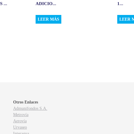
...
ADICIO...
1...
LEER MÁS
LEER 
Otros Enlaces
Admunifondos S.A.
Metrovía
Aerovía
Urvaseo
Interagua