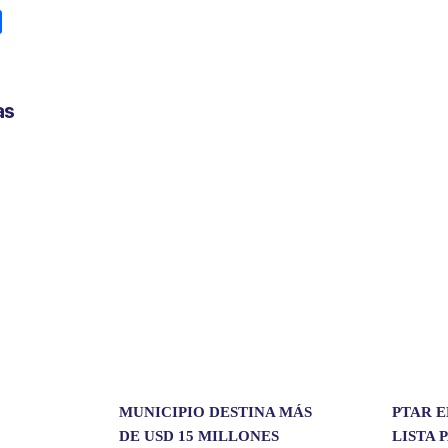
C
o
m
p
as
a
r
t
i
r
MUNICIPIO DESTINA MÁS
PTAR E
DE USD 15 MILLONES
LISTA 