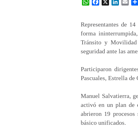
W
F
X
L
E
h
a
i
m
a
c
n
a
t
e
k
i
Representantes de 14 
s
b
e
l
forma ininterrumpida,
A
o
d
Tránsito y Movilidad
p
o
I
seguridad ante las ame
p
k
n
Participaron dirigent
Pascuales, Estrella d
Manuel Salvatierra, ge
activó en un plan de
abrieron 19 procesos 
básico unificados.